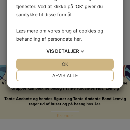
tjenester. Ved at klikke på 'OK' giver du
samtykke til disse formål.
Læs mere om vores brug af cookies og
behandling af persondata
her
.
VIS
DETALJER
JA
NEJ
OK
JA
NEJ
Vi har åbent i alle skoleferier
NØDVENDIGE
PRÆFERENCER
AFVIS ALLE
Vi har offentlig åbent i Tante Andantes Hus, Lemvig i skoleferierne.
JA
NEJ
JA
NEJ
Grupper kan bestille besøg i Tante Andantes Hus, Lemvig
MARKETING
STATISTIK
Tante Andante og hendes figurer og Tante Andante Band Lemvig
tager ud af huset og på besøg hos Jer.
Kalender