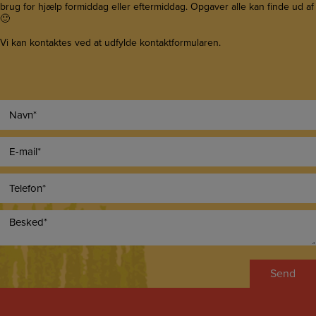
brug for hjælp formiddag eller eftermiddag. Opgaver alle kan finde ud af
🙂
Vi kan kontaktes ved at udfylde kontaktformularen.
N
a
v
E
n
-
*
m
T
a
e
i
l
l
B
e
*
e
f
s
o
k
n
e
*
d
*