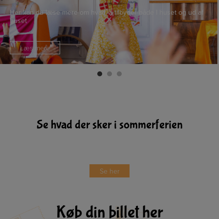
Her kan du læse mere om hvad vi tilbyder både I huset og ud af
huset
Læs mere
Se hvad der sker i sommerferien
Se her
Køb din billet her