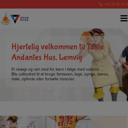
Hop
+45 20 16 24 11
til
indholdet
Hjertelig velkommen til Tante
Andantes Hus, Lemvig
Et skægt og rart sted for børn i følge med voksne.
Bliv udfordret til at bruge fantasien, lege, synge, danse,
male, opfinde eller fortælle historier.
Vi tilbyder