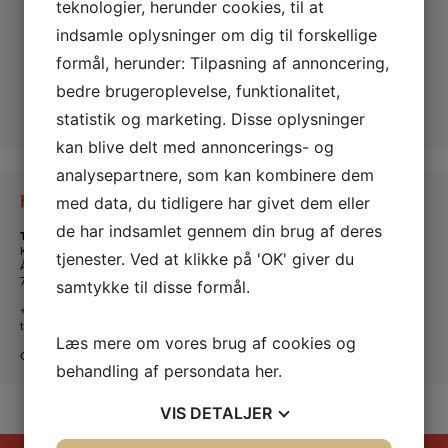
teknologier, herunder cookies, til at
indsamle oplysninger om dig til forskellige
formål, herunder: Tilpasning af annoncering,
bedre brugeroplevelse, funktionalitet,
statistik og marketing. Disse oplysninger
kan blive delt med annoncerings- og
analysepartnere, som kan kombinere dem
Kontakt os
med data, du tidligere har givet dem eller
de har indsamlet gennem din brug af deres
Tante Andante Hus
KFUM og KFUK i Lemvig
tjenester. Ved at klikke på 'OK' giver du
Ågade 5
7620 Lemvig
samtykke til disse formål.
+45 20 16 24 11
tanteandante@kfum-kfuk.dk
Læs mere om vores brug af cookies og
CVR: 30771397
behandling af persondata
her
.
VIS
DETALJER