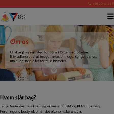
Hop
+45 20 16 24 11
til
indholdet
Om os
Et skægt og rart sted for børn i følge med voksne.
Bliv udfordret til at bruge fantasien, lege, synge, danse,
male, opfinde eller fortælle historier.
Hvem står bag?
Tante Andantes Hus i Lemvig drives af KFUM og KFUK i Lemvig.
Foreningens bestyrelse har det økonomiske ansvar.