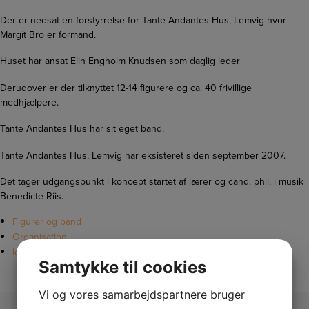
Der er nedsat en forstyrrelse for Tante Andantes Hus, Lemvig hvor
Margit Bro er formand.
Huset har ansat Elin Engholm Knudsen som daglig leder
Derudover er der tilknyttet 12-14 figurere og ca. 40 frivillige
medhjælpere.
Tante Andantes Hus har sit eget band.
Tante Andantes Hus, Lemvig har eksisteret siden september 2007.
Det tager udgangspunkt i koncept startet af lærer og cand. phil. i musik
Benedicte Riis.
Figurer og band
Organisation
Idé og formål
Samtykke til cookies
Vi og vores samarbejdspartnere bruger