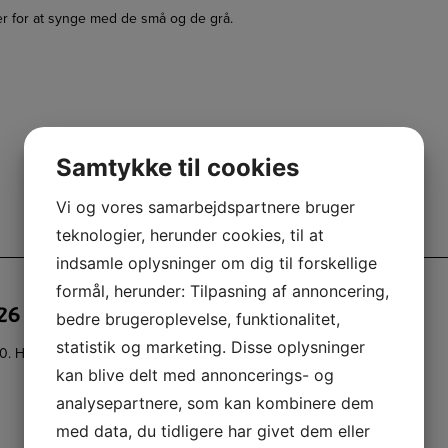
r for at synge med de små og de grå.
Samtykke til cookies
Vi og vores samarbejdspartnere bruger
teknologier, herunder cookies, til at
indsamle oplysninger om dig til forskellige
formål, herunder: Tilpasning af annoncering,
26 august kl. 9.30
bedre brugeroplevelse, funktionalitet,
statistik og marketing. Disse oplysninger
. Hyldemoster spiller klaver.
kan blive delt med annoncerings- og
analysepartnere, som kan kombinere dem
med data, du tidligere har givet dem eller