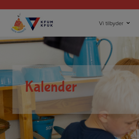
Hop
til
indholdet
Vi tilbyder
Kalender