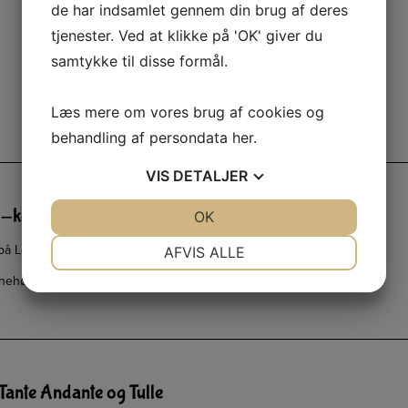
de har indsamlet gennem din brug af deres
tjenester. Ved at klikke på 'OK' giver du
samtykke til disse formål.
Læs mere om vores brug af cookies og
behandling af persondata
her
.
VIS
DETALJER
l-koncert d. 28. august
JA
NEJ
OK
JA
NEJ
NØDVENDIGE
PRÆFERENCER
på Lemvig havn fredag d. 28. august kl. 09:30
AFVIS ALLE
ørnehøjde
JA
NEJ
JA
NEJ
MARKETING
STATISTIK
Tante Andante og Tulle