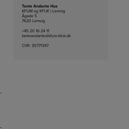
Tante Andante Hus
KFUM og KFUK i Lemvig
Ågade 5
7620 Lemvig
+45 20 16 24 11
tanteandante@kfum-kfuk.dk
CVR: 30771397