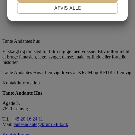
NØDVENDIGE
PRÆFERENCER
AFVIS ALLE
JA
NEJ
JA
NEJ
MARKETING
STATISTIK
Tante Andantes hus
Et skægt og rart sted for børn i følge med voksne. Bliv udfordret til
at bruge fantasien, lege, synge, danse, male, opfinde eller fortælle
historier.
Tante Andantes Hus i Lemvig drives af KFUM og KFUK i Lemvig.
Kontaktinformation
Tante Andante Hus
Ågade 5,
7620 Lemvig
Tlf.:
+45 20 16 24 11
Mail:
tanteandante@kfum-kfuk.dk
Kontaktformular