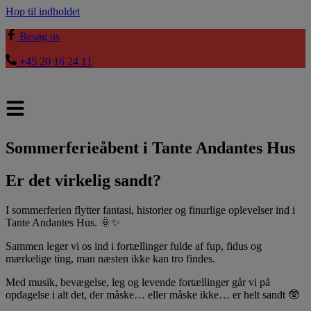
Hop til indholdet
Besøg os
+45 20 16 24 11
Sommerferieåbent i Tante Andantes Hus
Er det virkelig sandt?
I sommerferien flytter fantasi, historier og finurlige oplevelser ind i
Tante Andantes Hus. 🌞✨
Sammen leger vi os ind i fortællinger fulde af fup, fidus og
mærkelige ting, man næsten ikke kan tro findes.
Med musik, bevægelse, leg og levende fortællinger går vi på
opdagelse i alt det, der måske… eller måske ikke… er helt sandt 🥸