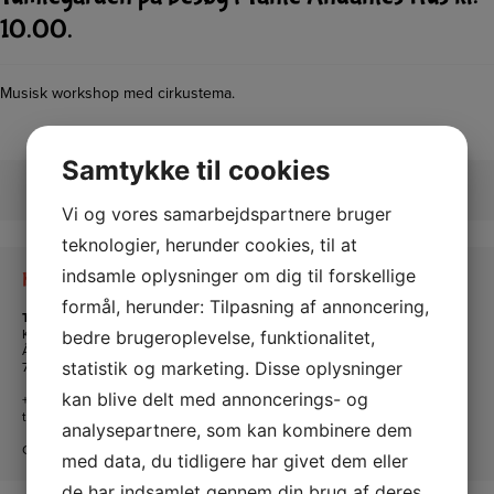
10.00.
Musisk workshop med cirkustema.
Samtykke til cookies
Vi og vores samarbejdspartnere bruger
teknologier, herunder cookies, til at
indsamle oplysninger om dig til forskellige
Kontakt os
formål, herunder: Tilpasning af annoncering,
Tante Andante Hus
KFUM og KFUK i Lemvig
bedre brugeroplevelse, funktionalitet,
Ågade 5
7620 Lemvig
statistik og marketing. Disse oplysninger
kan blive delt med annoncerings- og
+45 20 16 24 11
tanteandante@kfum-kfuk.dk
analysepartnere, som kan kombinere dem
CVR: 30771397
med data, du tidligere har givet dem eller
de har indsamlet gennem din brug af deres