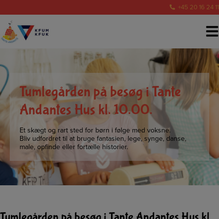
Hop
+45 20 16 24 11
til
indholdet
Tumlegården på besøg i Tante
Andantes Hus kl. 10.00.
Et skægt og rart sted for børn i følge med voksne.
Bliv udfordret til at bruge fantasien, lege, synge, danse,
male, opfinde eller fortælle historier.
Tumlegården på besøg i Tante Andantes Hus kl.