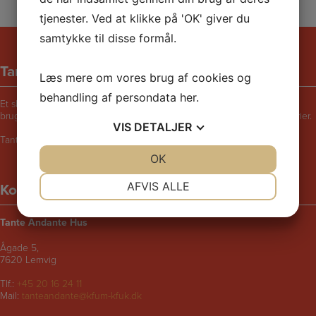
tjenester. Ved at klikke på 'OK' giver du
samtykke til disse formål.
Tante Andantes hus
Læs mere om vores brug af cookies og
behandling af persondata
her
.
Et skægt og rart sted for børn i følge med voksne. Bliv udfordret til at
bruge fantasien, lege, synge, danse, male, opfinde eller fortælle historier.
VIS
DETALJER
Tante Andantes Hus i Lemvig drives af KFUM og KFUK i Lemvig.
JA
NEJ
OK
JA
NEJ
NØDVENDIGE
PRÆFERENCER
Kontaktinformation
AFVIS ALLE
JA
NEJ
JA
NEJ
Tante Andante Hus
MARKETING
STATISTIK
Ågade 5,
7620 Lemvig
Tlf.:
+45 20 16 24 11
Mail:
tanteandante@kfum-kfuk.dk