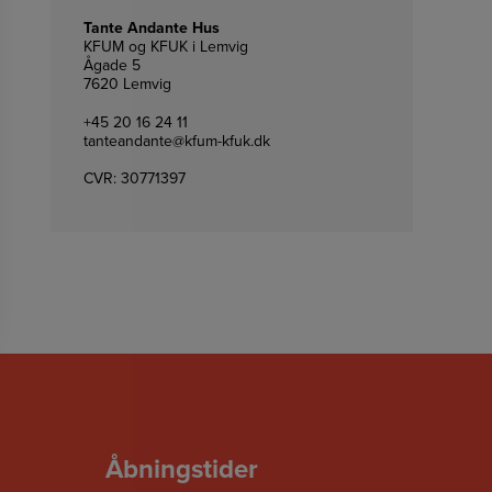
Tante Andante Hus
KFUM og KFUK i Lemvig
Ågade 5
7620 Lemvig
+45 20 16 24 11
tanteandante@kfum-kfuk.dk
CVR: 30771397
Åbningstider