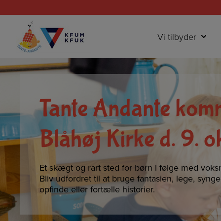
Hop
til
indholdet
Vi tilbyder
Tante Andante komm
Blåhøj Kirke d. 9. o
Et skægt og rart sted for børn i følge med voks
Bliv udfordret til at bruge fantasien, lege, syng
opfinde eller fortælle historier.