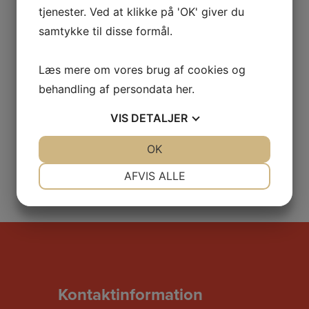
tjenester. Ved at klikke på 'OK' giver du
samtykke til disse formål.
Læs mere om vores brug af cookies og
behandling af persondata
her
.
VIS
DETALJER
JA
NEJ
OK
JA
NEJ
NØDVENDIGE
PRÆFERENCER
AFVIS ALLE
JA
NEJ
JA
NEJ
MARKETING
STATISTIK
Kontaktinformation