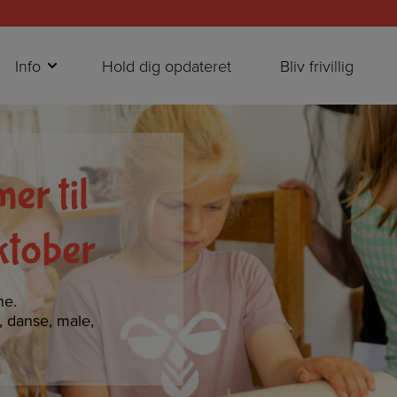
Info
Hold dig opdateret
Bliv frivillig
er til
ktober
ne.
e, danse, male,