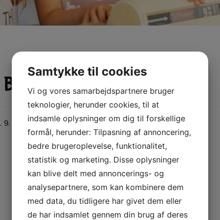
Samtykke til cookies
Blåhøj Kirke d. 9. oktober
Vi og vores samarbejdspartnere bruger
teknologier, herunder cookies, til at
indsamle oplysninger om dig til forskellige
9. oktober 2027 kl. 10:30 til kirkernes 150 års jubilæum
formål, herunder: Tilpasning af annoncering,
bedre brugeroplevelse, funktionalitet,
statistik og marketing. Disse oplysninger
kan blive delt med annoncerings- og
analysepartnere, som kan kombinere dem
med data, du tidligere har givet dem eller
de har indsamlet gennem din brug af deres