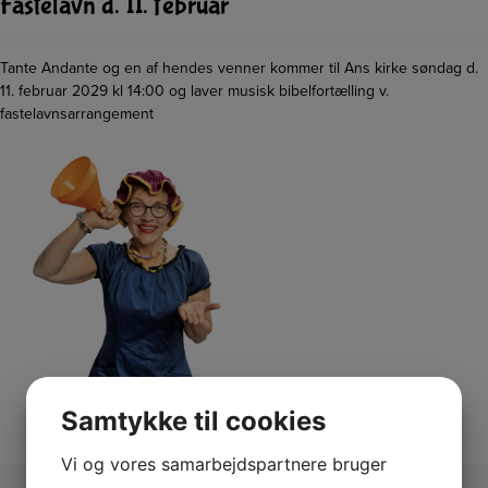
Fastelavn d. 11. februar
Tante Andante og en af hendes venner kommer til Ans kirke søndag d.
11. februar 2029 kl 14:00 og laver musisk bibelfortælling v.
fastelavnsarrangement
Samtykke til cookies
Vi og vores samarbejdspartnere bruger