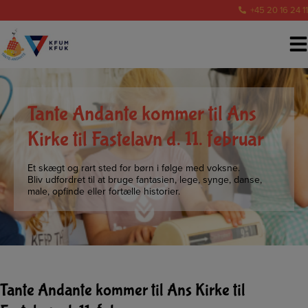
Hop
+45 20 16 24 11
til
indholdet
Tante Andante kommer til Ans
Kirke til Fastelavn d. 11. februar
Et skægt og rart sted for børn i følge med voksne.
Bliv udfordret til at bruge fantasien, lege, synge, danse,
male, opfinde eller fortælle historier.
Tante Andante kommer til Ans Kirke til