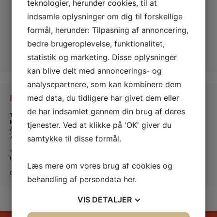
teknologier, herunder cookies, til at
indsamle oplysninger om dig til forskellige
formål, herunder: Tilpasning af annoncering,
bedre brugeroplevelse, funktionalitet,
statistik og marketing. Disse oplysninger
kan blive delt med annoncerings- og
analysepartnere, som kan kombinere dem
med data, du tidligere har givet dem eller
Kontakt os
de har indsamlet gennem din brug af deres
Tante Andante Hus
KFUM og KFUK i Lemvig
tjenester. Ved at klikke på 'OK' giver du
Ågade 5
7620 Lemvig
samtykke til disse formål.
+45 20 16 24 11
tanteandante@kfum-kfuk.dk
Læs mere om vores brug af cookies og
CVR: 30771397
behandling af persondata
her
.
VIS
DETALJER