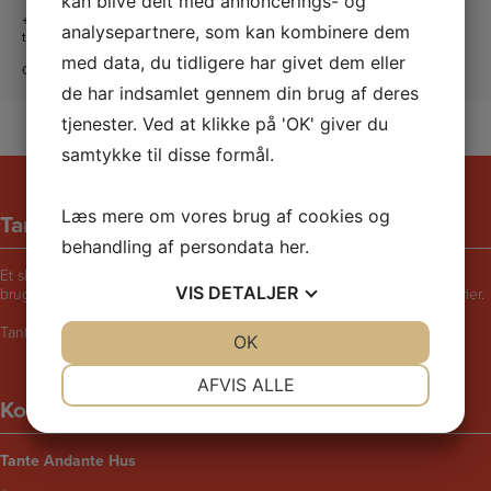
kan blive delt med annoncerings- og
+45 20 16 24 11
analysepartnere, som kan kombinere dem
tanteandante@kfum-kfuk.dk
med data, du tidligere har givet dem eller
CVR: 30771397
de har indsamlet gennem din brug af deres
tjenester. Ved at klikke på 'OK' giver du
samtykke til disse formål.
Læs mere om vores brug af cookies og
Tante Andantes hus
behandling af persondata
her
.
Et skægt og rart sted for børn i følge med voksne. Bliv udfordret til at
VIS
DETALJER
bruge fantasien, lege, synge, danse, male, opfinde eller fortælle historier.
Tante Andantes Hus i Lemvig drives af KFUM og KFUK i Lemvig.
JA
NEJ
OK
JA
NEJ
NØDVENDIGE
PRÆFERENCER
AFVIS ALLE
Kontaktinformation
JA
NEJ
JA
NEJ
MARKETING
STATISTIK
Tante Andante Hus