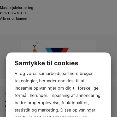
Musisk julefortælling
kl. 17.00 – 18.00
Alle er velkomne
Samtykke til cookies
Vi og vores samarbejdspartnere bruger
teknologier, herunder cookies, til at
indsamle oplysninger om dig til forskellige
Kontakt os
formål, herunder: Tilpasning af annoncering,
bedre brugeroplevelse, funktionalitet,
Tante Andante Hus
KFUM og KFUK i Lemvig
statistik og marketing. Disse oplysninger
Ågade 5
7620 Lemvig