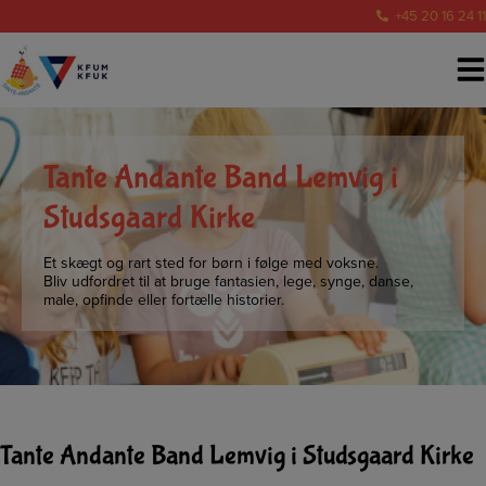
Hop
+45 20 16 24 11
til
indholdet
Tante Andante Band Lemvig i
Studsgaard Kirke
Et skægt og rart sted for børn i følge med voksne.
Bliv udfordret til at bruge fantasien, lege, synge, danse,
male, opfinde eller fortælle historier.
Tante Andante Band Lemvig i Studsgaard Kirke