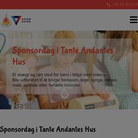
Hop
+45 20 16 24 11
til
indholdet
Sponsordag i Tante Andantes
Hus
Et skægt og rart sted for børn i følge med voksne.
Bliv udfordret til at bruge fantasien, lege, synge, danse,
male, opfinde eller fortælle historier.
Sponsordag i Tante Andantes Hus