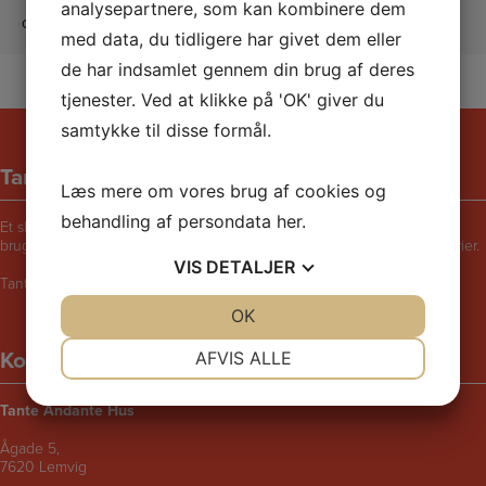
analysepartnere, som kan kombinere dem
CVR: 30771397
med data, du tidligere har givet dem eller
de har indsamlet gennem din brug af deres
tjenester. Ved at klikke på 'OK' giver du
samtykke til disse formål.
Tante Andantes hus
Læs mere om vores brug af cookies og
behandling af persondata
her
.
Et skægt og rart sted for børn i følge med voksne. Bliv udfordret til at
bruge fantasien, lege, synge, danse, male, opfinde eller fortælle historier.
VIS
DETALJER
Tante Andantes Hus i Lemvig drives af KFUM og KFUK i Lemvig.
JA
NEJ
OK
JA
NEJ
NØDVENDIGE
PRÆFERENCER
Kontaktinformation
AFVIS ALLE
JA
NEJ
JA
NEJ
Tante Andante Hus
MARKETING
STATISTIK
Ågade 5,
7620 Lemvig