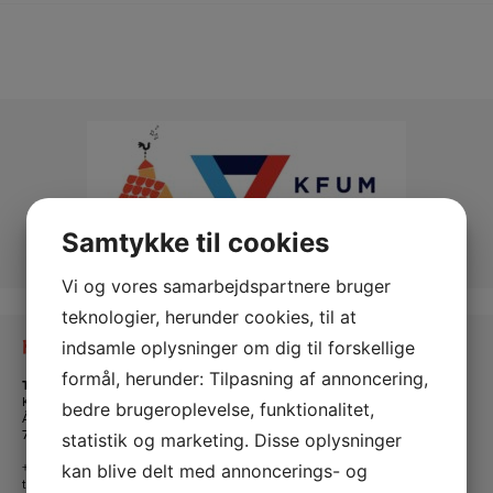
Samtykke til cookies
Vi og vores samarbejdspartnere bruger
teknologier, herunder cookies, til at
indsamle oplysninger om dig til forskellige
Kontakt os
formål, herunder: Tilpasning af annoncering,
Tante Andante Hus
KFUM og KFUK i Lemvig
bedre brugeroplevelse, funktionalitet,
Ågade 5
7620 Lemvig
statistik og marketing. Disse oplysninger
+45 20 16 24 11
kan blive delt med annoncerings- og
tanteandante@kfum-kfuk.dk