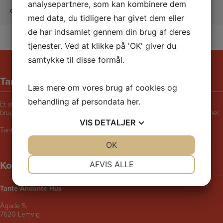
analysepartnere, som kan kombinere dem
CVR: 30771397
med data, du tidligere har givet dem eller
de har indsamlet gennem din brug af deres
tjenester. Ved at klikke på 'OK' giver du
samtykke til disse formål.
Tante Andantes hus
Læs mere om vores brug af cookies og
behandling af persondata
her
.
Et skægt og rart sted for børn i følge med voksne. Bliv udfordret til at
bruge fantasien, lege, synge, danse, male, opfinde eller fortælle historier.
VIS
DETALJER
Tante Andantes Hus i Lemvig drives af KFUM og KFUK i Lemvig.
JA
NEJ
OK
JA
NEJ
NØDVENDIGE
PRÆFERENCER
Kontaktinformation
AFVIS ALLE
JA
NEJ
JA
NEJ
Tante Andante Hus
MARKETING
STATISTIK
Ågade 5,
7620 Lemvig