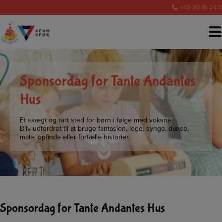
Hop
+45 20 16 24 11
til
indholdet
Sponsordag for Tante Andantes
Hus
Et skægt og rart sted for børn i følge med voksne.
Bliv udfordret til at bruge fantasien, lege, synge, danse,
male, opfinde eller fortælle historier.
Sponsordag for Tante Andantes Hus