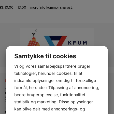
Kl. 10.00 – 13.00 – mere info kommer snarest.
Samtykke til cookies
Vi og vores samarbejdspartnere bruger
teknologier, herunder cookies, til at
indsamle oplysninger om dig til forskellige
Kontakt os
formål, herunder: Tilpasning af annoncering,
Tante Andante Hus
KFUM og KFUK i Lemvig
bedre brugeroplevelse, funktionalitet,
Ågade 5
7620 Lemvig
statistik og marketing. Disse oplysninger
+45 20 16 24 11
kan blive delt med annoncerings- og
tanteandante@kfum-kfuk.dk