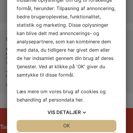
formål, herunder: Tilpasning af annoncering,
bedre brugeroplevelse, funktionalitet,
statistik og marketing. Disse oplysninger
kan blive delt med annoncerings- og
Kontakt os
analysepartnere, som kan kombinere dem
Tante Andante Hus
med data, du tidligere har givet dem eller
KFUM og KFUK i Lemvig
de har indsamlet gennem din brug af deres
Ågade 5
7620 Lemvig
tjenester. Ved at klikke på 'OK' giver du
+45 20 16 24 11
samtykke til disse formål.
tanteandante@kfum-kfuk.dk
CVR: 30771397
Læs mere om vores brug af cookies og
behandling af persondata
her
.
VIS
DETALJER
Tante Andantes hus
JA
NEJ
OK
JA
NEJ