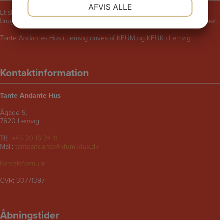
NØDVENDIGE
PRÆFERENCER
AFVIS ALLE
Et skægt og rart sted for børn i følge med voksne. Bliv udfordret til at
bruge fantasien, lege, synge, danse, male, opfinde eller fortælle historier.
JA
NEJ
JA
NEJ
Tante Andantes Hus i Lemvig drives af KFUM og KFUK i Lemvig.
MARKETING
STATISTIK
Kontaktinformation
Tante Andante Hus
Ågade 5,
7620 Lemvig
Tlf.:
+45 20 16 24 11
Mail:
tanteandante@kfum-kfuk.dk
Kontaktformular
CVR: 30771397
Åbningstider