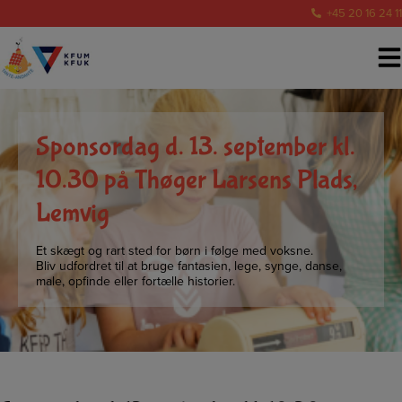
Hop
+45 20 16 24 11
til
indholdet
Sponsordag d. 13. september kl.
10.30 på Thøger Larsens Plads,
Lemvig
Et skægt og rart sted for børn i følge med voksne.
Bliv udfordret til at bruge fantasien, lege, synge, danse,
male, opfinde eller fortælle historier.