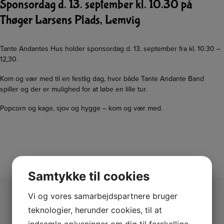
Sponsordag d. 13. september kl. 10.30 på
Thøger Larsens Plads, Lemvig
Tante Andantes Hus holder sponsordag d. 13. september fra kl. 10.30 –
12,30.
Kom og vær med til en festlig dag, hvor både Tante Andante Band
spiller og der er mulighed for at løbe en lille tur.
Popcorn og kage, sjov og hygge – kom og vær med.
Samtykke til cookies
Vi og vores samarbejdspartnere bruger
teknologier, herunder cookies, til at
indsamle oplysninger om dig til forskellige