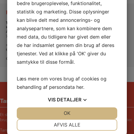
bedre brugeroplevelse, funktionalitet,
statistik og marketing. Disse oplysninger
Kontakt os
kan blive delt med annoncerings- og
Tante Andante Hus
KFUM og KFUK i Lemvig
analysepartnere, som kan kombinere dem
Ågade 5
7620 Lemvig
med data, du tidligere har givet dem eller
de har indsamlet gennem din brug af deres
+45 20 16 24 11
tanteandante@kfum-kfuk.dk
tjenester. Ved at klikke på 'OK' giver du
CVR: 30771397
samtykke til disse formål.
Læs mere om vores brug af cookies og
behandling af persondata
her
.
Tante Andantes hus
VIS
DETALJER
JA
NEJ
OK
JA
NEJ
Et skægt og rart sted for børn i følge med voksne. Bliv udfordret til at
bruge fantasien, lege, synge, danse, male, opfinde eller fortælle historier.
NØDVENDIGE
PRÆFERENCER
AFVIS ALLE
Tante Andantes Hus i Lemvig drives af KFUM og KFUK i Lemvig.