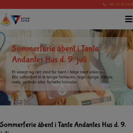
Hop
+45 20 16 24 11
til
indholdet
Sommerferie åbent i Tante
Andantes Hus d. 9. juli
Et skægt og rart sted for børn i følge med voksne.
Bliv udfordret til at bruge fantasien, lege, synge, danse,
male, opfinde eller fortælle historier.
Sommerferie åbent i Tante Andantes Hus d. 9.