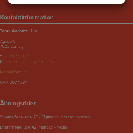
JA
NEJ
JA
NEJ
MARKETING
STATISTIK
Kontaktinformation
Tante Andante Hus
Ågade 5,
7620 Lemvig
Tlf.:
+45 20 16 24 11
Mail:
tanteandante@kfum-kfuk.dk
Kontaktformular
CVR: 30771397
Åbningstider
Sommerferie: uge 27 - 31 (tirsdag, onsdag, torsdag)
Efterårsferie: uge 42 (mandag - fredag)