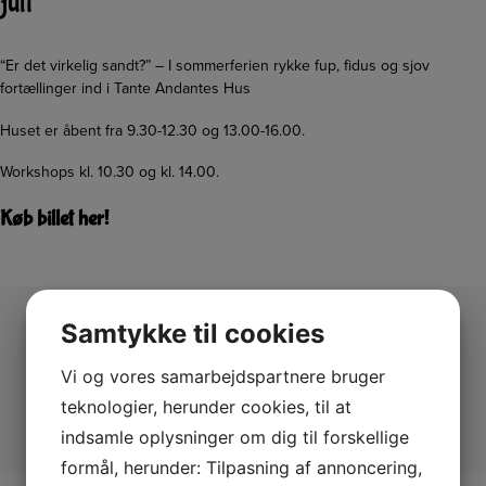
juli
“Er det virkelig sandt?” – I sommerferien rykke fup, fidus og sjov
fortællinger ind i Tante Andantes Hus
Huset er åbent fra 9.30-12.30 og 13.00-16.00.
Workshops kl. 10.30 og kl. 14.00.
Køb billet her
!
Samtykke til cookies
Vi og vores samarbejdspartnere bruger
teknologier, herunder cookies, til at
indsamle oplysninger om dig til forskellige
formål, herunder: Tilpasning af annoncering,