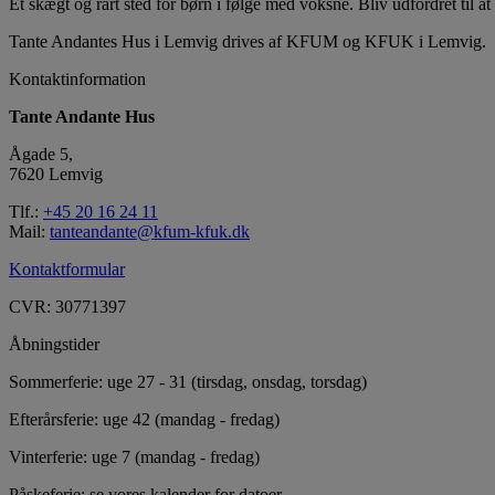
Et skægt og rart sted for børn i følge med voksne. Bliv udfordret til at 
Tante Andantes Hus i Lemvig drives af KFUM og KFUK i Lemvig.
Kontaktinformation
Tante Andante Hus
Ågade 5,
7620 Lemvig
Tlf.:
+45 20 16 24 11
Mail:
tanteandante@kfum-kfuk.dk
Kontaktformular
CVR: 30771397
Åbningstider
Sommerferie: uge 27 - 31 (tirsdag, onsdag, torsdag)
Efterårsferie: uge 42 (mandag - fredag)
Vinterferie: uge 7 (mandag - fredag)
Påskeferie: se vores kalender for datoer