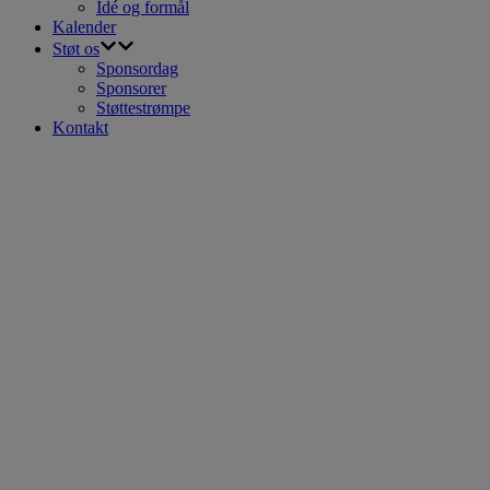
Idé og formål
Kalender
Støt os
Sponsordag
Sponsorer
Støttestrømpe
Kontakt