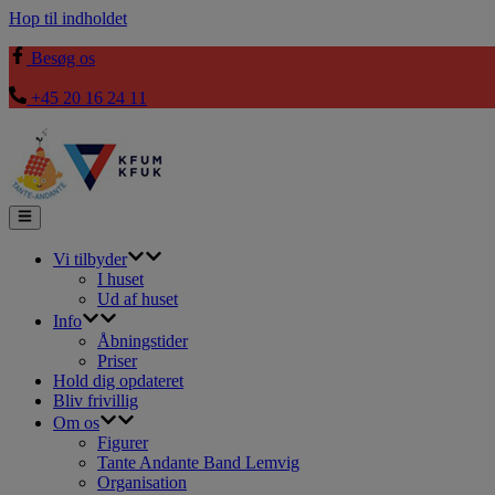
Hop til indholdet
Besøg os
+45 20 16 24 11
Vi tilbyder
I huset
Ud af huset
Info
Åbningstider
Priser
Hold dig opdateret
Bliv frivillig
Om os
Figurer
Tante Andante Band Lemvig
Organisation