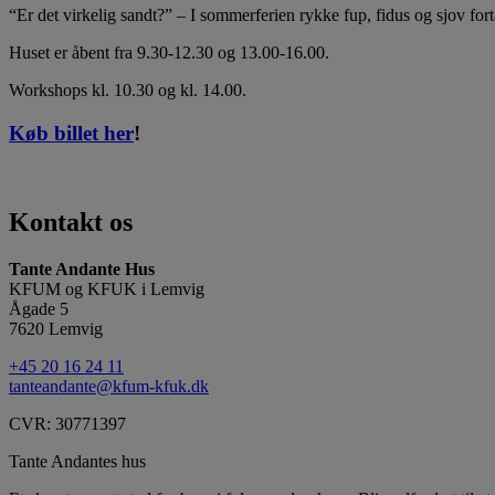
“Er det virkelig sandt?” – I sommerferien rykke fup, fidus og sjov fo
Huset er åbent fra 9.30-12.30 og 13.00-16.00.
Workshops kl. 10.30 og kl. 14.00.
Køb billet her
!
Kontakt os
Tante Andante Hus
KFUM og KFUK i Lemvig
Ågade 5
7620 Lemvig
+45 20 16 24 11
tanteandante@kfum-kfuk.dk
CVR: 30771397
Tante Andantes hus