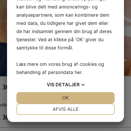
kan blive delt med annoncerings- og
analysepartnere, som kan kombinere dem
med data, du tidligere har givet dem eller
de har indsamlet gennem din brug af deres
tjenester. Ved at klikke på 'OK' giver du
samtykke til disse formål.
Læs mere om vores brug af cookies og
behandling af persondata
her
.
VIS
DETALJER
30. juli
JA
NEJ
OK
JA
NEJ
ller fortælle historier.
NØDVENDIGE
PRÆFERENCER
AFVIS ALLE
30. juli
JA
NEJ
JA
NEJ
MARKETING
STATISTIK