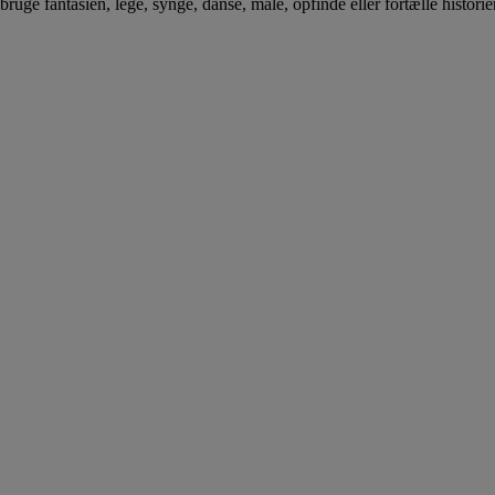
bruge fantasien, lege, synge, danse, male, opfinde eller fortælle historier