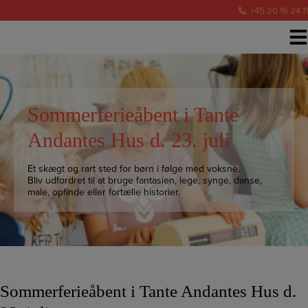
Hop
+45 20 16 24 11
til
indholdet
Sommerferieåbent i Tante
Andantes Hus d. 23. juli
Et skægt og rart sted for børn i følge med voksne.
Bliv udfordret til at bruge fantasien, lege, synge, danse,
male, opfinde eller fortælle historier.
Sommerferieåbent i Tante Andantes Hus d.