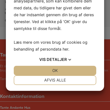
analysepartnere, som kan kombinere dem
7620 Lemvig
med data, du tidligere har givet dem eller
+45 20 16 24 11
tanteandante@kfum-kfuk.dk
de har indsamlet gennem din brug af deres
CVR: 30771397
tjenester. Ved at klikke på 'OK' giver du
samtykke til disse formål.
Læs mere om vores brug af cookies og
behandling af persondata
her
.
Tante Andantes hus
VIS
DETALJER
Et skægt og rart sted for børn i følge med voksne. Bliv udfordret til at
bruge fantasien, lege, synge, danse, male, opfinde eller fortælle historier.
JA
NEJ
OK
JA
NEJ
NØDVENDIGE
PRÆFERENCER
Tante Andantes Hus i Lemvig drives af KFUM og KFUK i Lemvig.
AFVIS ALLE
JA
NEJ
JA
NEJ
Kontaktinformation
MARKETING
STATISTIK
Tante Andante Hus