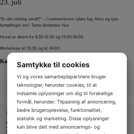
23. juli
“Er det virkelig sandt?” – I sommerferien rykke fup, fidus og sjov
fortællinger ind i Tante Andantes Hus
Huset er åbent fra 9.30-12.30 og 13.00-16.00.
Workshops kl. 10.30 og kl. 14.00.
Køb billet her
!
Samtykke til cookies
Vi og vores samarbejdspartnere bruger
teknologier, herunder cookies, til at
indsamle oplysninger om dig til forskellige
formål, herunder: Tilpasning af annoncering,
bedre brugeroplevelse, funktionalitet,
Kontakt os
statistik og marketing. Disse oplysninger
Tante Andante Hus
kan blive delt med annoncerings- og
KFUM og KFUK i Lemvig
Ågade 5