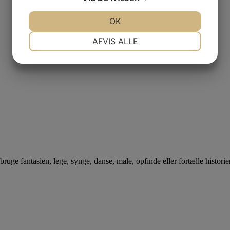
JA
NEJ
OK
JA
NEJ
NØDVENDIGE
PRÆFERENCER
AFVIS ALLE
JA
NEJ
JA
NEJ
MARKETING
STATISTIK
bruge fantasien, lege, synge, danse, male, opfinde eller fortælle historier