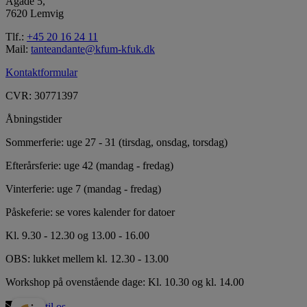
Ågade 5,
7620 Lemvig
Tlf.:
+45 20 16 24 11
Mail:
tanteandante@kfum-kfuk.dk
Kontaktformular
CVR: 30771397
Åbningstider
Sommerferie: uge 27 - 31 (tirsdag, onsdag, torsdag)
Efterårsferie: uge 42 (mandag - fredag)
Vinterferie: uge 7 (mandag - fredag)
Påskeferie: se vores kalender for datoer
Kl. 9.30 - 12.30 og 13.00 - 16.00
OBS: lukket mellem kl. 12.30 - 13.00
Workshop på ovenstående dage: Kl. 10.30 og kl. 14.00
Skriv til os