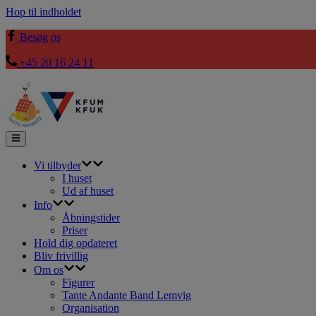
Hop til indholdet
Besøg os
+45 20 16 24 11
Vi tilbyder
I huset
Ud af huset
Info
Åbningstider
Priser
Hold dig opdateret
Bliv frivillig
Om os
Figurer
Tante Andante Band Lemvig
Organisation