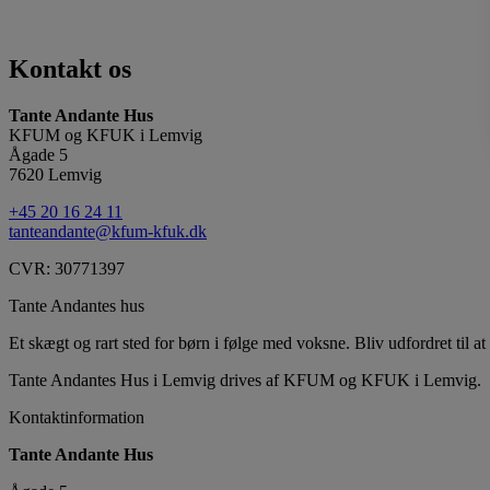
Kontakt os
Tante Andante Hus
KFUM og KFUK i Lemvig
Ågade 5
7620 Lemvig
+45 20 16 24 11
tanteandante@kfum-kfuk.dk
CVR: 30771397
Tante Andantes hus
Et skægt og rart sted for børn i følge med voksne. Bliv udfordret til at 
Tante Andantes Hus i Lemvig drives af KFUM og KFUK i Lemvig.
Kontaktinformation
Tante Andante Hus