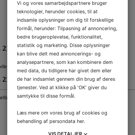
Vi og vores samarbejdspartnere bruger
teknologier, herunder cookies, til at
indsamle oplysninger om dig til forskellige
formål, herunder: Tilpasning af annoncering,
bedre brugeroplevelse, funktionalitet,
statistik og marketing. Disse oplysninger
21. juli
kan blive delt med annoncerings- og
analysepartnere, som kan kombinere dem
ller fortælle historier.
med data, du tidligere har givet dem eller
21. juli
de har indsamlet gennem din brug af deres
tjenester. Ved at klikke på 'OK' giver du
samtykke til disse formål.
rtællinger ind i Tante Andantes Hus
Læs mere om vores brug af cookies og
behandling af persondata
her
.
VIS
DETALJER