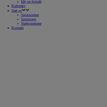
Idé og formål
Kalender
Støt os
Sponsordag
Sponsorer
Støttestrømpe
Kontakt