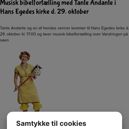
Musisk bibelfortælling med Tante Andante i
Hans Egedes kirke d. 29. oktober
Tante Andante og en af hendes venner kommer til Hans Egedes kirke d.
29. oktober kl. 17:00 og laver musisk bibelfortælling over Vandringen på
søen
Samtykke til cookies