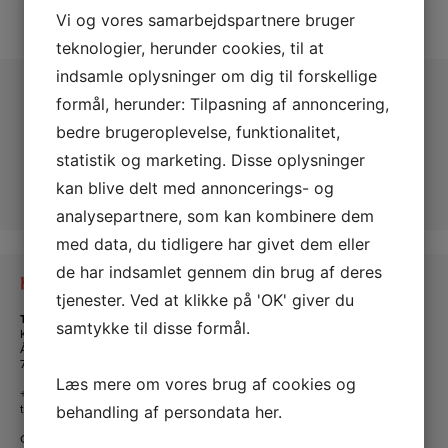
Vi og vores samarbejdspartnere bruger
teknologier, herunder cookies, til at
indsamle oplysninger om dig til forskellige
formål, herunder: Tilpasning af annoncering,
bedre brugeroplevelse, funktionalitet,
statistik og marketing. Disse oplysninger
kan blive delt med annoncerings- og
analysepartnere, som kan kombinere dem
med data, du tidligere har givet dem eller
de har indsamlet gennem din brug af deres
Kontakt os
tjenester. Ved at klikke på 'OK' giver du
Tante Andante Hus
samtykke til disse formål.
KFUM og KFUK i Lemvig
Ågade 5
7620 Lemvig
Læs mere om vores brug af cookies og
+45 20 16 24 11
tanteandante@kfum-kfuk.dk
behandling af persondata
her
.
CVR: 30771397