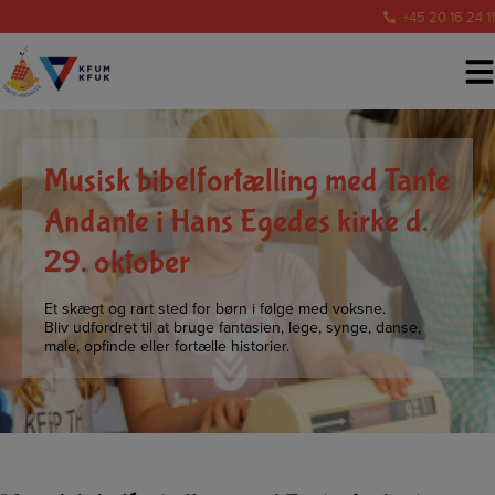
Hop
+45 20 16 24 11
til
indholdet
Musisk bibelfortælling med Tante
Andante i Hans Egedes kirke d.
29. oktober
Et skægt og rart sted for børn i følge med voksne.
Bliv udfordret til at bruge fantasien, lege, synge, danse,
male, opfinde eller fortælle historier.