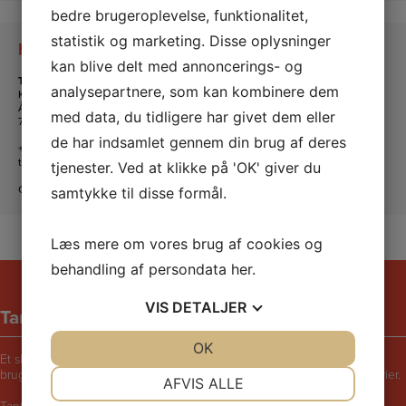
bedre brugeroplevelse, funktionalitet,
statistik og marketing. Disse oplysninger
Kontakt os
kan blive delt med annoncerings- og
Tante Andante Hus
analysepartnere, som kan kombinere dem
KFUM og KFUK i Lemvig
Ågade 5
med data, du tidligere har givet dem eller
7620 Lemvig
de har indsamlet gennem din brug af deres
+45 20 16 24 11
tanteandante@kfum-kfuk.dk
tjenester. Ved at klikke på 'OK' giver du
CVR: 30771397
samtykke til disse formål.
Læs mere om vores brug af cookies og
behandling af persondata
her
.
VIS
DETALJER
Tante Andantes hus
JA
NEJ
OK
JA
NEJ
Et skægt og rart sted for børn i følge med voksne. Bliv udfordret til at
bruge fantasien, lege, synge, danse, male, opfinde eller fortælle historier.
NØDVENDIGE
PRÆFERENCER
AFVIS ALLE
Tante Andantes Hus i Lemvig drives af KFUM og KFUK i Lemvig.