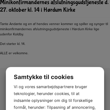
Minikonfirmandernes afslutningsgudstjeneste d.
27. oktober kl. 14 i Hørdum Kirke
Tante Andante og en af hendes venner kommer og spiller og synger til
minikonfirmandernes afslutningsgudstjeneste i Hørdum Kirke lige
udenfor Koldby.
Det starter kl. 14.
ALLE er velkomne.
Samtykke til cookies
Vi og vores samarbejdspartnere bruger
teknologier, herunder cookies, til at
indsamle oplysninger om dig til forskellige
formål, herunder: Tilpasning af annoncering,