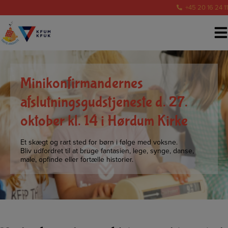
Hop
+45 20 16 24 11
til
indholdet
Minikonfirmandernes
afslutningsgudstjeneste d. 27.
oktober kl. 14 i Hørdum Kirke
Et skægt og rart sted for børn i følge med voksne.
Bliv udfordret til at bruge fantasien, lege, synge, danse,
male, opfinde eller fortælle historier.