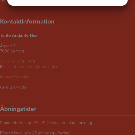
JA
NEJ
JA
NEJ
MARKETING
STATISTIK
Kontaktinformation
Tante Andante Hus
Ågade 5,
7620 Lemvig
Tlf.:
+45 20 16 24 11
Mail:
tanteandante@kfum-kfuk.dk
Kontaktformular
CVR: 30771397
Åbningstider
Sommerferie: uge 27 - 31 (tirsdag, onsdag, torsdag)
Efterårsferie: uge 42 (mandag - fredag)