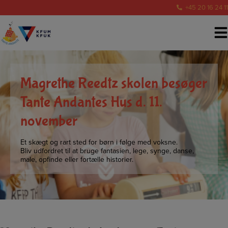
Hop
+45 20 16 24 11
til
indholdet
Magrethe Reedtz skolen besøger
Tante Andantes Hus d. 11.
november
Et skægt og rart sted for børn i følge med voksne.
Bliv udfordret til at bruge fantasien, lege, synge, danse,
male, opfinde eller fortælle historier.