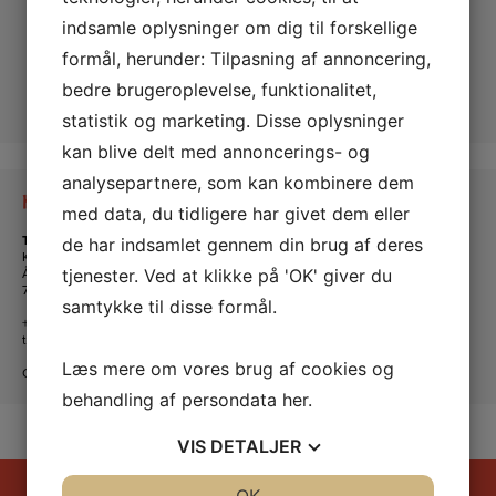
indsamle oplysninger om dig til forskellige
formål, herunder: Tilpasning af annoncering,
bedre brugeroplevelse, funktionalitet,
statistik og marketing. Disse oplysninger
kan blive delt med annoncerings- og
analysepartnere, som kan kombinere dem
Kontakt os
med data, du tidligere har givet dem eller
Tante Andante Hus
de har indsamlet gennem din brug af deres
KFUM og KFUK i Lemvig
Ågade 5
tjenester. Ved at klikke på 'OK' giver du
7620 Lemvig
samtykke til disse formål.
+45 20 16 24 11
tanteandante@kfum-kfuk.dk
Læs mere om vores brug af cookies og
CVR: 30771397
behandling af persondata
her
.
VIS
DETALJER
JA
NEJ
JA
NEJ