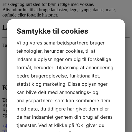
Et skægt og rart sted for børn i følge med voksne.
Bliv udfordret til at bruge fantasien, lege, synge, danse, male,
opfinde eller fortælle historier.
Lemvig Dagcenter
Samtykke til cookies
Vi og vores samarbejdspartnere bruger
Tante Andante og Hyldemoster spiller på Lemvig dagcenter.
teknologier, herunder cookies, til at
indsamle oplysninger om dig til forskellige
formål, herunder: Tilpasning af annoncering,
bedre brugeroplevelse, funktionalitet,
statistik og marketing. Disse oplysninger
Kontakt os
kan blive delt med annoncerings- og
analysepartnere, som kan kombinere dem
Tante Andante Hus
KFUM og KFUK i Lemvig
med data, du tidligere har givet dem eller
Ågade 5
7620 Lemvig
de har indsamlet gennem din brug af deres
tjenester. Ved at klikke på 'OK' giver du
+45 20 16 24 11
tanteandante@kfum-kfuk.dk