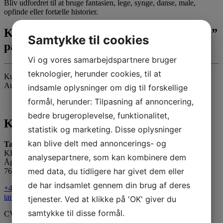
Bliv udfordret til at bruge fantasien, lege, synge, danse, male,
opfinde eller fortælle historier.
Kulturaftale “De små synger med de grå”
Samtykke til cookies
på Birketoft Plejecenter Aulum.
Vi og vores samarbejdspartnere bruger
teknologier, herunder cookies, til at
Kulturaftale “De små synger med de grå” på Birketoft Plejecenter
Aulum kl. 10.00-10.45. Vuggestuen Puff deltager.
indsamle oplysninger om dig til forskellige
formål, herunder: Tilpasning af annoncering,
bedre brugeroplevelse, funktionalitet,
Kontakt os
statistik og marketing. Disse oplysninger
kan blive delt med annoncerings- og
Tante Andante Hus
KFUM og KFUK i Lemvig
analysepartnere, som kan kombinere dem
Ågade 5
med data, du tidligere har givet dem eller
7620 Lemvig
de har indsamlet gennem din brug af deres
+45 20 16 24 11
tanteandante@kfum-kfuk.dk
tjenester. Ved at klikke på 'OK' giver du
samtykke til disse formål.
CVR: 30771397