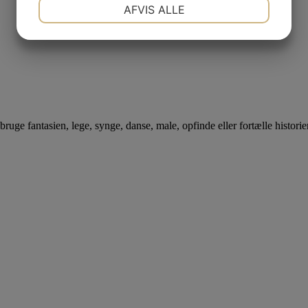
NØDVENDIGE
PRÆFERENCER
AFVIS ALLE
JA
NEJ
JA
NEJ
MARKETING
STATISTIK
bruge fantasien, lege, synge, danse, male, opfinde eller fortælle historier