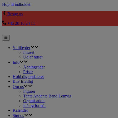
Hop til indholdet
Besøg os
+45 20 16 24 11
Vi tilbyder
I huset
Ud af huset
Info
Åbningstider
Priser
Hold dig opdateret
Bliv frivillig
Om os
Figurer
Tante Andante Band Lemvig
Organisation
Idé og formål
Kalender
Støt os