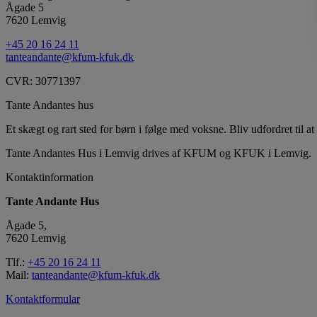
Ågade 5
7620 Lemvig
+45 20 16 24 11
tanteandante@kfum-kfuk.dk
CVR: 30771397
Tante Andantes hus
Et skægt og rart sted for børn i følge med voksne. Bliv udfordret til at 
Tante Andantes Hus i Lemvig drives af KFUM og KFUK i Lemvig.
Kontaktinformation
Tante Andante Hus
Ågade 5,
7620 Lemvig
Tlf.:
+45 20 16 24 11
Mail:
tanteandante@kfum-kfuk.dk
Kontaktformular