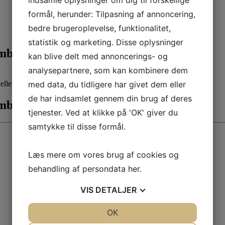
indsamle oplysninger om dig til forskellige
formål, herunder: Tilpasning af annoncering,
bedre brugeroplevelse, funktionalitet,
statistik og marketing. Disse oplysninger
ber kl. 16.30.
kan blive delt med annoncerings- og
analysepartnere, som kan kombinere dem
med data, du tidligere har givet dem eller
ller fortælle historier.
de har indsamlet gennem din brug af deres
ber kl. 16.30.
tjenester. Ved at klikke på 'OK' giver du
samtykke til disse formål.
Læs mere om vores brug af cookies og
behandling af persondata
her
.
VIS
DETALJER
JA
NEJ
OK
JA
NEJ