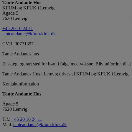
Tante Andante Hus
KFUM og KFUK i Lemvig
Ågade 5
7620 Lemvig
+45 20 16 24 11
tanteandante@kfum-kfuk.dk
CVR: 30771397
Tante Andantes hus
Et skægt og rart sted for børn i følge med voksne. Bliv udfordret til at 
Tante Andantes Hus i Lemvig drives af KFUM og KFUK i Lemvig.
Kontaktinformation
Tante Andante Hus
Ågade 5,
7620 Lemvig
Tlf.:
+45 20 16 24 11
Mail:
tanteandante@kfum-kfuk.dk