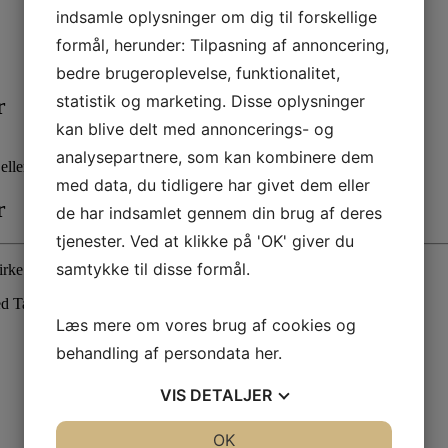
indsamle oplysninger om dig til forskellige
formål, herunder: Tilpasning af annoncering,
bedre brugeroplevelse, funktionalitet,
statistik og marketing. Disse oplysninger
r
kan blive delt med annoncerings- og
analysepartnere, som kan kombinere dem
ller fortælle historier.
med data, du tidligere har givet dem eller
r
de har indsamlet gennem din brug af deres
tjenester. Ved at klikke på 'OK' giver du
samtykke til disse formål.
irke.
ed Tante Andante og Professor Virvar.
Læs mere om vores brug af cookies og
behandling af persondata
her
.
VIS
DETALJER
JA
NEJ
OK
JA
NEJ