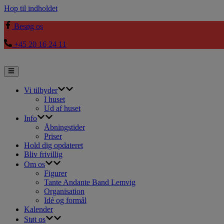
Hop til indholdet
Besøg os
+45 20 16 24 11
Vi tilbyder
I huset
Ud af huset
Info
Åbningstider
Priser
Hold dig opdateret
Bliv frivillig
Om os
Figurer
Tante Andante Band Lemvig
Organisation
Idé og formål
Kalender
Støt os