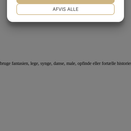
NØDVENDIGE
PRÆFERENCER
AFVIS ALLE
JA
NEJ
JA
NEJ
MARKETING
STATISTIK
bruge fantasien, lege, synge, danse, male, opfinde eller fortælle historier