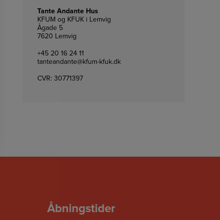
Tante Andante Hus
KFUM og KFUK i Lemvig
Ågade 5
7620 Lemvig
+45 20 16 24 11
tanteandante@kfum-kfuk.dk
CVR: 30771397
Åbningstider