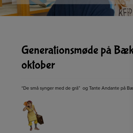
Generationsmøde på Bækm
oktober
“De små synger med de grå” og Tante Andante på Bæk