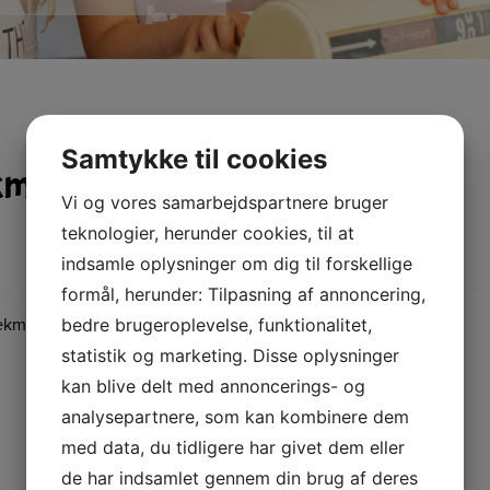
Samtykke til cookies
arksbro Plejehjem d. 31.
Vi og vores samarbejdspartnere bruger
teknologier, herunder cookies, til at
indsamle oplysninger om dig til forskellige
formål, herunder: Tilpasning af annoncering,
marksbro Plejecenter kl. 10.00 – 10.30.
bedre brugeroplevelse, funktionalitet,
statistik og marketing. Disse oplysninger
kan blive delt med annoncerings- og
analysepartnere, som kan kombinere dem
med data, du tidligere har givet dem eller
de har indsamlet gennem din brug af deres