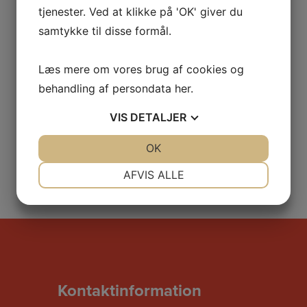
tjenester. Ved at klikke på 'OK' giver du
samtykke til disse formål.
Læs mere om vores brug af cookies og
behandling af persondata
her
.
VIS
DETALJER
JA
NEJ
OK
JA
NEJ
NØDVENDIGE
PRÆFERENCER
AFVIS ALLE
JA
NEJ
JA
NEJ
MARKETING
STATISTIK
Kontaktinformation