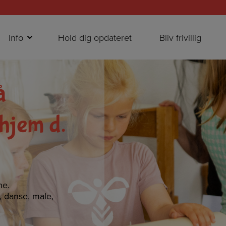
Info
Hold dig opdateret
Bliv frivillig
å
hjem d.
ne.
e, danse, male,