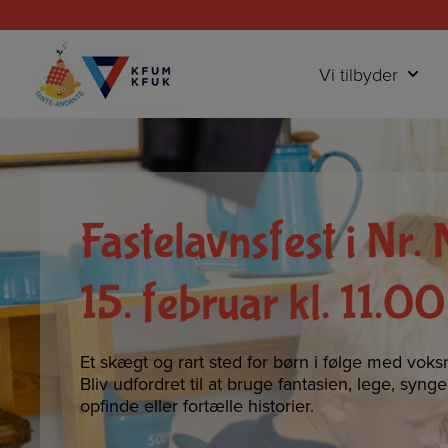
Hop
til
indholdet
Vi tilbyder
Fastelavnsfest i Nr.
15. februar kl. 11.00
Et skægt og rart sted for børn i følge med voks
Bliv udfordret til at bruge fantasien, lege, syng
opfinde eller fortælle historier.