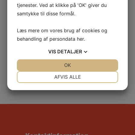
tjenester. Ved at klikke på 'OK' giver du
samtykke til disse formål.
Læs mere om vores brug af cookies og
behandling af persondata
her
.
VIS
DETALJER
JA
NEJ
OK
JA
NEJ
NØDVENDIGE
PRÆFERENCER
AFVIS ALLE
JA
NEJ
JA
NEJ
MARKETING
STATISTIK