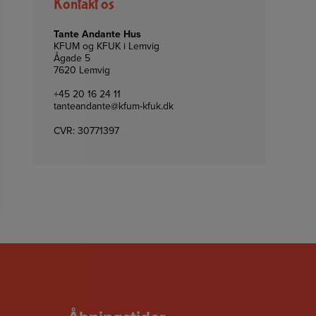
Kontakt os
Tante Andante Hus
KFUM og KFUK i Lemvig
Ågade 5
7620 Lemvig
+45 20 16 24 11
tanteandante@kfum-kfuk.dk
CVR: 30771397