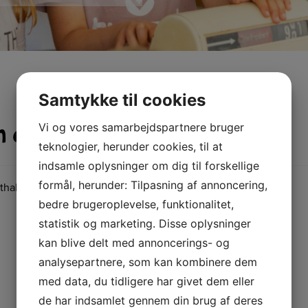
Samtykke til cookies
 d. 15. februar kl. 11.00
Vi og vores samarbejdspartnere bruger
teknologier, herunder cookies, til at
indsamle oplysninger om dig til forskellige
formål, herunder: Tilpasning af annoncering,
llen i Nr. Nissum d. 15. februar kl. 11.00-12.00.
bedre brugeroplevelse, funktionalitet,
statistik og marketing. Disse oplysninger
kan blive delt med annoncerings- og
analysepartnere, som kan kombinere dem
med data, du tidligere har givet dem eller
de har indsamlet gennem din brug af deres