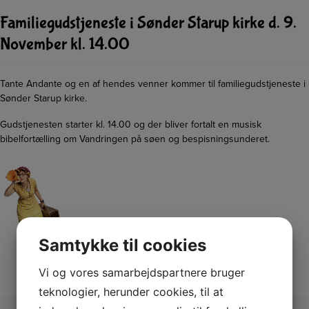
Familiegudstjeneste i Sønder Starup kirke d. 9.
November kl. 14.00
Tante Andante og en af hendes venner kommer til familiegudstjeneste i
Sønder Starup kirke.
Gudstjenesten starter kl. 14.00 og der bliver fortalt en musisk
bibelfortælling om Vandringen på søen og bespisningsunderet.
Samtykke til cookies
Vi og vores samarbejdspartnere bruger
teknologier, herunder cookies, til at