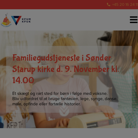
Hop
+45 20 16 24 11
til
indholdet
Familiegudstjeneste i Sønder
Starup kirke d. 9. November kl.
14.00
Et skægt og rart sted for børn i følge med voksne.
Bliv udfordret til at bruge fantasien, lege, synge, danse,
male, opfinde eller fortælle historier.