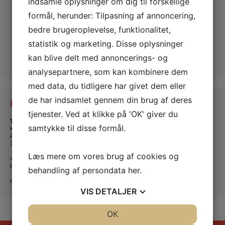
indsamle oplysninger om dig til forskellige
formål, herunder: Tilpasning af annoncering,
bedre brugeroplevelse, funktionalitet,
statistik og marketing. Disse oplysninger
kan blive delt med annoncerings- og
analysepartnere, som kan kombinere dem
med data, du tidligere har givet dem eller
de har indsamlet gennem din brug af deres
Kontakt os
tjenester. Ved at klikke på 'OK' giver du
Tante Andante Hus
samtykke til disse formål.
KFUM og KFUK i Lemvig
Ågade 5
7620 Lemvig
Læs mere om vores brug af cookies og
+45 20 16 24 11
tanteandante@kfum-kfuk.dk
behandling af persondata
her
.
CVR: 30771397
VIS
DETALJER
JA
NEJ
OK
JA
NEJ