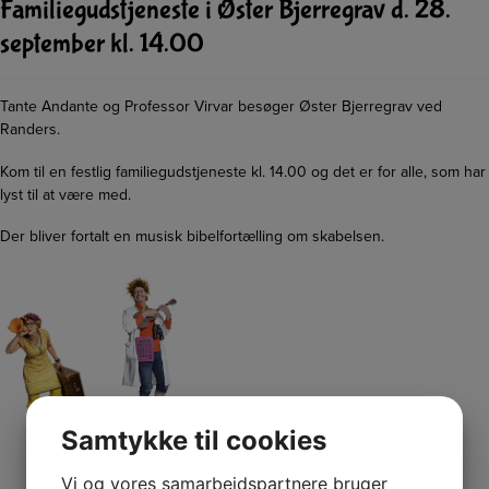
Familiegudstjeneste i Øster Bjerregrav d. 28.
september kl. 14.00
Tante Andante og Professor Virvar besøger Øster Bjerregrav ved
Randers.
Kom til en festlig familiegudstjeneste kl. 14.00 og det er for alle, som har
lyst til at være med.
Der bliver fortalt en musisk bibelfortælling om skabelsen.
Samtykke til cookies
Vi og vores samarbejdspartnere bruger