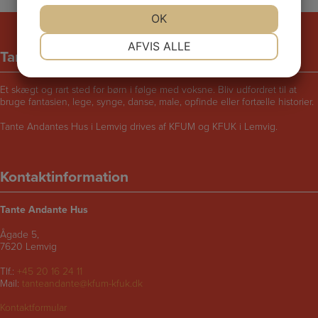
JA
NEJ
OK
JA
NEJ
NØDVENDIGE
PRÆFERENCER
AFVIS ALLE
Tante Andantes hus
JA
NEJ
JA
NEJ
Et skægt og rart sted for børn i følge med voksne. Bliv udfordret til at
MARKETING
STATISTIK
bruge fantasien, lege, synge, danse, male, opfinde eller fortælle historier.
Tante Andantes Hus i Lemvig drives af KFUM og KFUK i Lemvig.
Kontaktinformation
Tante Andante Hus
Ågade 5,
7620 Lemvig
Tlf.:
+45 20 16 24 11
Mail:
tanteandante@kfum-kfuk.dk
Kontaktformular