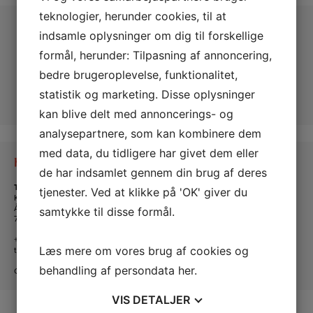
teknologier, herunder cookies, til at
indsamle oplysninger om dig til forskellige
formål, herunder: Tilpasning af annoncering,
bedre brugeroplevelse, funktionalitet,
statistik og marketing. Disse oplysninger
kan blive delt med annoncerings- og
analysepartnere, som kan kombinere dem
med data, du tidligere har givet dem eller
Kontakt os
de har indsamlet gennem din brug af deres
Tante Andante Hus
tjenester. Ved at klikke på 'OK' giver du
KFUM og KFUK i Lemvig
Ågade 5
samtykke til disse formål.
7620 Lemvig
+45 20 16 24 11
Læs mere om vores brug af cookies og
tanteandante@kfum-kfuk.dk
behandling af persondata
her
.
CVR: 30771397
VIS
DETALJER