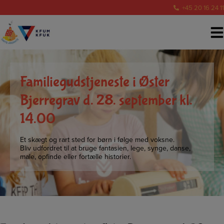
Hop
+45 20 16 24 11
til
indholdet
Familiegudstjeneste i Øster
Bjerregrav d. 28. september kl.
14.00
Et skægt og rart sted for børn i følge med voksne.
Bliv udfordret til at bruge fantasien, lege, synge, danse,
male, opfinde eller fortælle historier.