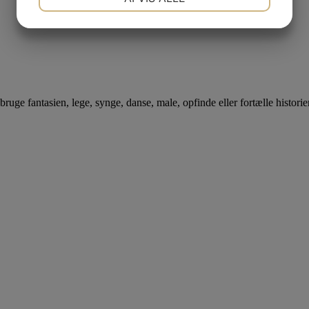
JA
NEJ
JA
NEJ
MARKETING
STATISTIK
bruge fantasien, lege, synge, danse, male, opfinde eller fortælle historier