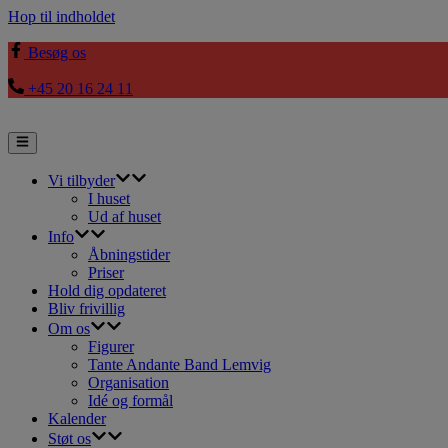
Hop til indholdet
Besøg os
+45 20 16 24 11
Vi tilbyder
I huset
Ud af huset
Info
Åbningstider
Priser
Hold dig opdateret
Bliv frivillig
Om os
Figurer
Tante Andante Band Lemvig
Organisation
Idé og formål
Kalender
Støt os