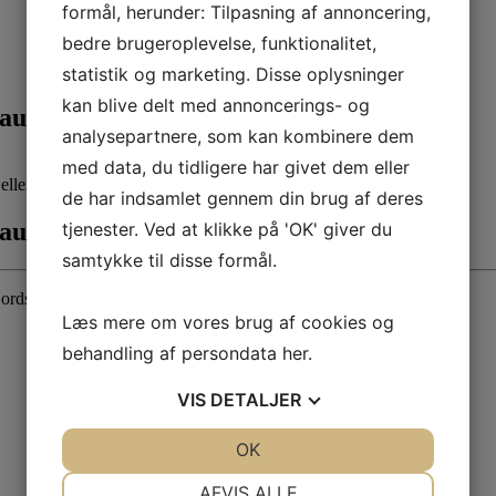
formål, herunder: Tilpasning af annoncering,
bedre brugeroplevelse, funktionalitet,
statistik og marketing. Disse oplysninger
kan blive delt med annoncerings- og
 august
analysepartnere, som kan kombinere dem
med data, du tidligere har givet dem eller
ller fortælle historier.
de har indsamlet gennem din brug af deres
 august
tjenester. Ved at klikke på 'OK' giver du
samtykke til disse formål.
rdstjernen i Struer.
Læs mere om vores brug af cookies og
behandling af persondata
her
.
VIS
DETALJER
JA
NEJ
OK
JA
NEJ
NØDVENDIGE
PRÆFERENCER
AFVIS ALLE