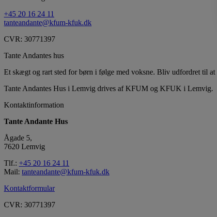
+45 20 16 24 11
tanteandante@kfum-kfuk.dk
CVR: 30771397
Tante Andantes hus
Et skægt og rart sted for børn i følge med voksne. Bliv udfordret til at 
Tante Andantes Hus i Lemvig drives af KFUM og KFUK i Lemvig.
Kontaktinformation
Tante Andante Hus
Ågade 5,
7620 Lemvig
Tlf.:
+45 20 16 24 11
Mail:
tanteandante@kfum-kfuk.dk
Kontaktformular
CVR: 30771397