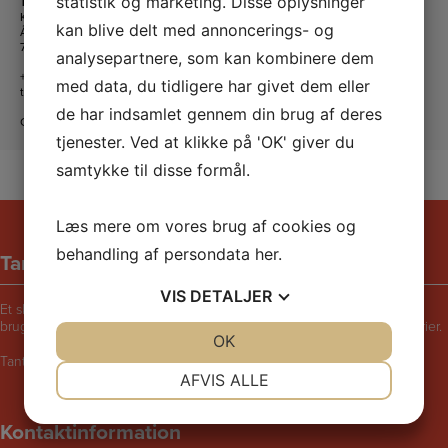
statistik og marketing. Disse oplysninger
Tante Andante Hus
KFUM og KFUK i Lemvig
kan blive delt med annoncerings- og
Ågade 5
7620 Lemvig
analysepartnere, som kan kombinere dem
+45 20 16 24 11
med data, du tidligere har givet dem eller
tanteandante@kfum-kfuk.dk
de har indsamlet gennem din brug af deres
CVR: 30771397
tjenester. Ved at klikke på 'OK' giver du
samtykke til disse formål.
Læs mere om vores brug af cookies og
behandling af persondata
her
.
Tante Andantes hus
VIS
DETALJER
Et skægt og rart sted for børn i følge med voksne. Bliv udfordret til at
bruge fantasien, lege, synge, danse, male, opfinde eller fortælle historier.
JA
NEJ
OK
JA
NEJ
Tante Andantes Hus i Lemvig drives af KFUM og KFUK i Lemvig.
NØDVENDIGE
PRÆFERENCER
AFVIS ALLE
JA
NEJ
JA
NEJ
Kontaktinformation
MARKETING
STATISTIK