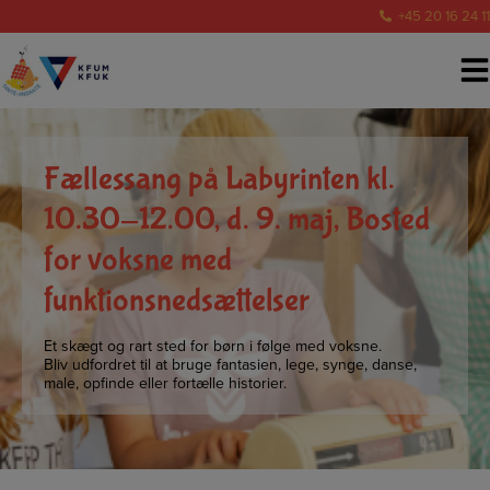
Hop
+45 20 16 24 11
til
indholdet
Fællessang på Labyrinten kl.
10.30-12.00, d. 9. maj, Bosted
for voksne med
funktionsnedsættelser
Et skægt og rart sted for børn i følge med voksne.
Bliv udfordret til at bruge fantasien, lege, synge, danse,
male, opfinde eller fortælle historier.