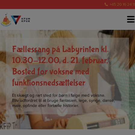
Hop
+45 20 16 24 11
til
indholdet
Fællessang på Labyrinten kl.
10.30-12.00, d. 21. februar,
Bosted for voksne med
funktionsnedsættelser
Et skægt og rart sted for børn i følge med voksne.
Bliv udfordret til at bruge fantasien, lege, synge, danse,
male, opfinde eller fortælle historier.