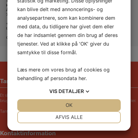
statistik og marketing. Disse oplysninger
Tante Andante Hus
KFUM og KFUK i Lemvig
kan blive delt med annoncerings- og
Ågade 5
7620 Lemvig
analysepartnere, som kan kombinere dem
+45 20 16 24 11
med data, du tidligere har givet dem eller
tanteandante@kfum-kfuk.dk
de har indsamlet gennem din brug af deres
CVR: 30771397
tjenester. Ved at klikke på 'OK' giver du
samtykke til disse formål.
Læs mere om vores brug af cookies og
behandling af persondata
her
.
Tante Andantes hus
VIS
DETALJER
Et skægt og rart sted for børn i følge med voksne. Bliv udfordret til at
bruge fantasien, lege, synge, danse, male, opfinde eller fortælle historier.
JA
NEJ
OK
JA
NEJ
Tante Andantes Hus i Lemvig drives af KFUM og KFUK i Lemvig.
NØDVENDIGE
PRÆFERENCER
AFVIS ALLE
JA
NEJ
JA
NEJ
Kontaktinformation
MARKETING
STATISTIK