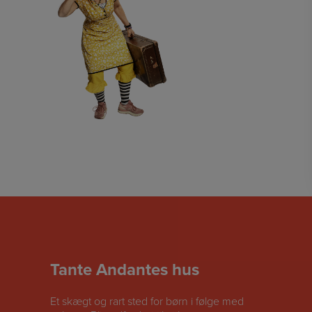
Tante Andantes hus
Et skægt og rart sted for børn i følge med