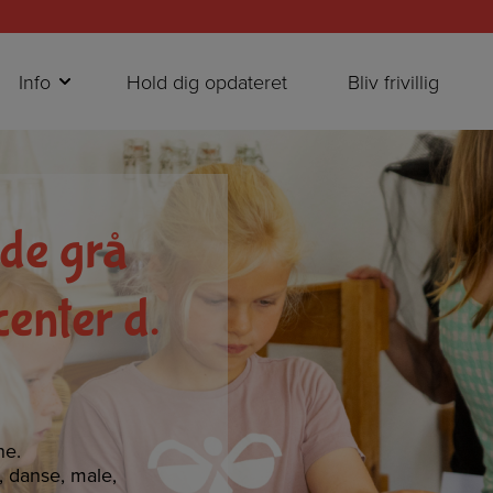
Info
Hold dig opdateret
Bliv frivillig
de grå
enter d.
ne.
e, danse, male,