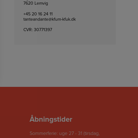
7620 Lemvig
+45 20 16 24 11
tanteandante@kfum-kfuk.dk
CVR: 30771397
Åbningstider
Sommerferie: uge 27 - 31 (tirsdag,