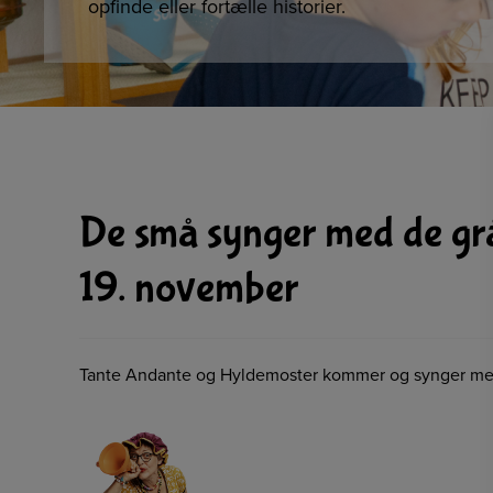
opfinde eller fortælle historier.
De små synger med de grå
19. november
Tante Andante og Hyldemoster kommer og synger med