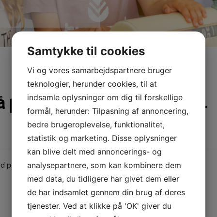
Samtykke til cookies
Vi og vores samarbejdspartnere bruger
teknologier, herunder cookies, til at
 på Bøgildlund plejecenter d.
indsamle oplysninger om dig til forskellige
formål, herunder: Tilpasning af annoncering,
bedre brugeroplevelse, funktionalitet,
statistik og marketing. Disse oplysninger
kan blive delt med annoncerings- og
 plejehjemsbeboerne og dagplejen kl. 10:00
analysepartnere, som kan kombinere dem
med data, du tidligere har givet dem eller
de har indsamlet gennem din brug af deres
tjenester. Ved at klikke på 'OK' giver du