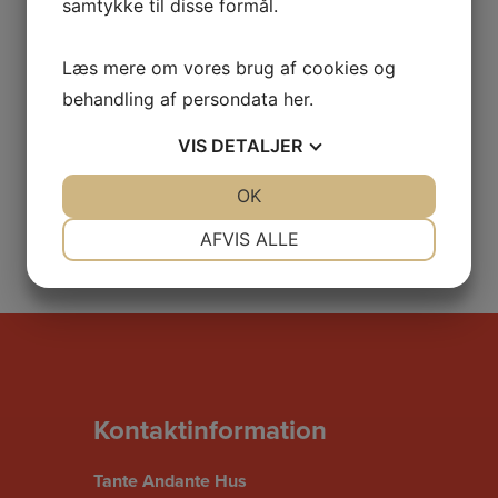
samtykke til disse formål.
Læs mere om vores brug af cookies og
behandling af persondata
her
.
VIS
DETALJER
JA
NEJ
OK
JA
NEJ
NØDVENDIGE
PRÆFERENCER
AFVIS ALLE
JA
NEJ
JA
NEJ
MARKETING
STATISTIK
Kontaktinformation
Tante Andante Hus