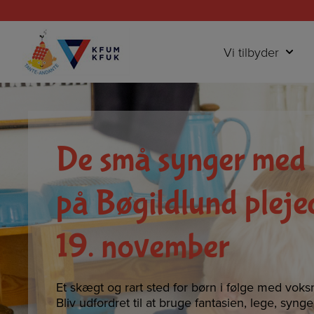
Hop
til
indholdet
Vi tilbyder
De små synger med 
på Bøgildlund plejec
19. november
Et skægt og rart sted for børn i følge med voks
Bliv udfordret til at bruge fantasien, lege, syng