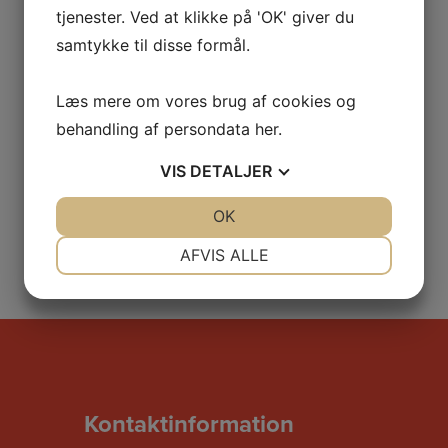
tjenester. Ved at klikke på 'OK' giver du
samtykke til disse formål.
Læs mere om vores brug af cookies og
behandling af persondata
her
.
VIS
DETALJER
JA
NEJ
OK
JA
NEJ
NØDVENDIGE
PRÆFERENCER
AFVIS ALLE
JA
NEJ
JA
NEJ
MARKETING
STATISTIK
Kontaktinformation