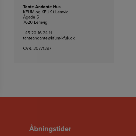
Tante Andante Hus
KFUM og KFUK i Lemvig
Ågade 5
7620 Lemvig
+45 20 16 24 11
tanteandante@kfum-kfuk.dk
CVR: 30771397
Åbningstider