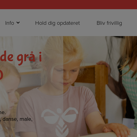
Info
Hold dig opdateret
Bliv frivillig
de grå i
0
ne.
e, danse, male,