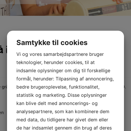
Samtykke til cookies
 i Lomborg Kirke d. 10
Vi og vores samarbejdspartnere bruger
teknologier, herunder cookies, til at
indsamle oplysninger om dig til forskellige
formål, herunder: Tilpasning af annoncering,
rå, Tante Andante og Hyldemoster i Lomborg Kirke kl. 9.30.
bedre brugeroplevelse, funktionalitet,
statistik og marketing. Disse oplysninger
kan blive delt med annoncerings- og
analysepartnere, som kan kombinere dem
en
med data, du tidligere har givet dem eller
de har indsamlet gennem din brug af deres