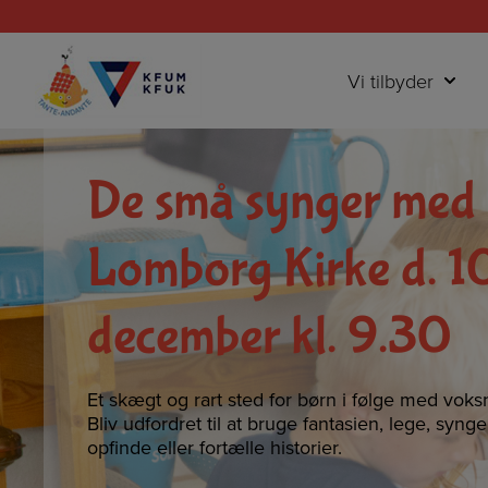
Hop
til
indholdet
Vi tilbyder
De små synger med 
Lomborg Kirke d. 1
december kl. 9.30
Et skægt og rart sted for børn i følge med voks
Bliv udfordret til at bruge fantasien, lege, syng
opfinde eller fortælle historier.