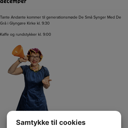
december
Tante Andante kommer til generationsmøde De Små Synger Med De
Grå i Glyngøre Kirke kl. 9:30
Kaffe og rundstykker kl. 9:00
Samtykke til cookies