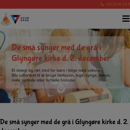
Hop
+45 20 16 24 11
til
indholdet
De små synger med de grå i
Glyngøre kirke d. 2. december
Et skægt og rart sted for børn i følge med voksne.
Bliv udfordret til at bruge fantasien, lege, synge, danse,
male, opfinde eller fortælle historier.
De små synger med de grå i Glyngøre kirke d. 2.