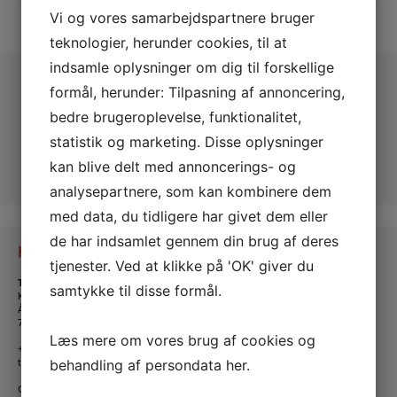
Vi og vores samarbejdspartnere bruger
teknologier, herunder cookies, til at
indsamle oplysninger om dig til forskellige
formål, herunder: Tilpasning af annoncering,
bedre brugeroplevelse, funktionalitet,
statistik og marketing. Disse oplysninger
kan blive delt med annoncerings- og
analysepartnere, som kan kombinere dem
med data, du tidligere har givet dem eller
de har indsamlet gennem din brug af deres
Kontakt os
tjenester. Ved at klikke på 'OK' giver du
Tante Andante Hus
samtykke til disse formål.
KFUM og KFUK i Lemvig
Ågade 5
7620 Lemvig
Læs mere om vores brug af cookies og
+45 20 16 24 11
tanteandante@kfum-kfuk.dk
behandling af persondata
her
.
CVR: 30771397