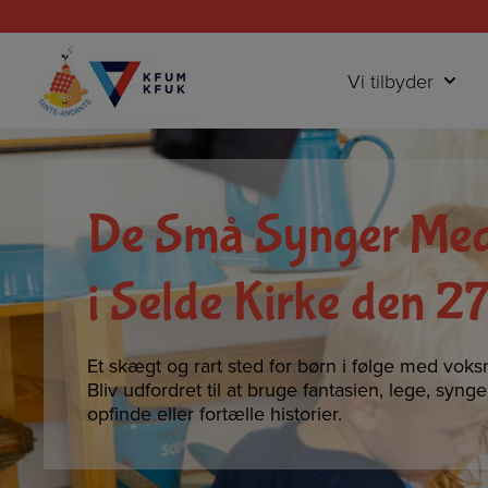
Hop
til
indholdet
Vi tilbyder
De Små Synger Me
i Selde Kirke den 27
Et skægt og rart sted for børn i følge med voks
Bliv udfordret til at bruge fantasien, lege, syng
opfinde eller fortælle historier.