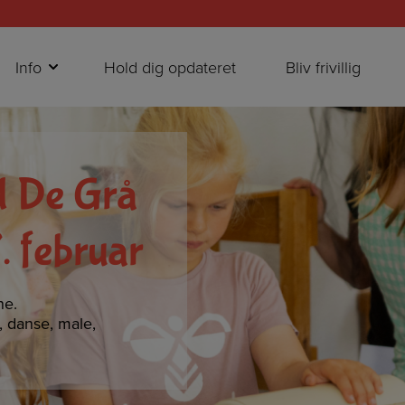
Info
Hold dig opdateret
Bliv frivillig
d De Grå
. februar
ne.
e, danse, male,