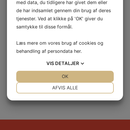
med data, du tidligere har givet dem eller
de har indsamlet gennem din brug af deres
tjenester. Ved at klikke på 'OK' giver du
samtykke til disse formål.
Læs mere om vores brug af cookies og
behandling af persondata
her
.
VIS
DETALJER
JA
NEJ
OK
JA
NEJ
NØDVENDIGE
PRÆFERENCER
AFVIS ALLE
JA
NEJ
JA
NEJ
MARKETING
STATISTIK