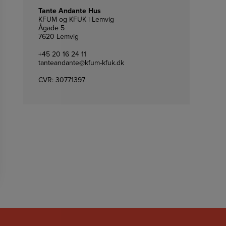
Tante Andante Hus
KFUM og KFUK i Lemvig
Ågade 5
7620 Lemvig
+45 20 16 24 11
tanteandante@kfum-kfuk.dk
CVR: 30771397