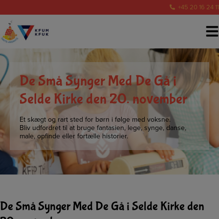
Hop
+45 20 16 24 11
til
indholdet
De Små Synger Med De Gå i
Selde Kirke den 20. november
Et skægt og rart sted for børn i følge med voksne.
Bliv udfordret til at bruge fantasien, lege, synge, danse,
male, opfinde eller fortælle historier.
De Små Synger Med De Gå i Selde Kirke den