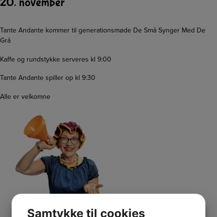
20. november
Tante Andante kommer til generationsmøde De Små Synger Med De
Grå
Kaffe og rundstykke serveres kl 9:00
Tante Andante spiller op kl 9:30
Alle er velkomne
Samtykke til cookies