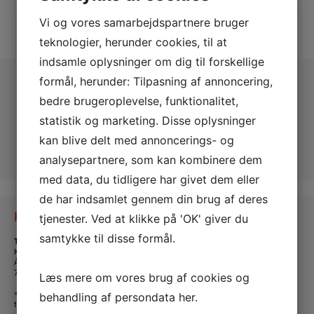
Vi og vores samarbejdspartnere bruger
teknologier, herunder cookies, til at
indsamle oplysninger om dig til forskellige
formål, herunder: Tilpasning af annoncering,
bedre brugeroplevelse, funktionalitet,
statistik og marketing. Disse oplysninger
kan blive delt med annoncerings- og
analysepartnere, som kan kombinere dem
med data, du tidligere har givet dem eller
de har indsamlet gennem din brug af deres
Kontakt os
tjenester. Ved at klikke på 'OK' giver du
samtykke til disse formål.
Tante Andante Hus
KFUM og KFUK i Lemvig
Ågade 5
7620 Lemvig
Læs mere om vores brug af cookies og
+45 20 16 24 11
behandling af persondata
her
.
tanteandante@kfum-kfuk.dk