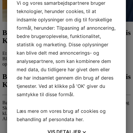
Vi og vores samarbejdspartnere bruger
teknologier, herunder cookies, til at
indsamle oplysninger om dig til forskellige
formål, herunder: Tilpasning af annoncering,
Børne-familiegudstjeneste i Sct. Michaelis
bedre brugeroplevelse, funktionalitet,
Kirke i Fredericia
statistik og marketing. Disse oplysninger
kan blive delt med annoncerings- og
Et skægt og rart sted for børn i følge med voksne.
Bliv udfordret til at bruge fantasien, lege, synge, danse, male,
analysepartnere, som kan kombinere dem
opfinde eller fortælle historier.
med data, du tidligere har givet dem eller
Børne-familiegudstjeneste i Sct. Michaelis
de har indsamlet gennem din brug af deres
Kirke i Fredericia
tjenester. Ved at klikke på 'OK' giver du
samtykke til disse formål.
Børnegudstjeneste og musisk bibelfortælling med Tante Andante og
Skipper Skræk.
Læs mere om vores brug af cookies og
kl. 17.00 – 18.00
Alle er velkomne
behandling af persondata
her
.
VIS
DETALJER