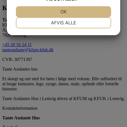
Kontakt os
JA
NEJ
OK
JA
NEJ
Tante Andante Hus
NØDVENDIGE
PRÆFERENCER
AFVIS ALLE
KFUM og KFUK i Lemvig
Ågade 5
JA
NEJ
JA
NEJ
7620 Lemvig
MARKETING
STATISTIK
+45 20 16 24 11
tanteandante@kfum-kfuk.dk
CVR: 30771397
Tante Andantes hus
Et skægt og rart sted for børn i følge med voksne. Bliv udfordret til
at bruge fantasien, lege, synge, danse, male, opfinde eller fortælle
historier.
Tante Andantes Hus i Lemvig drives af KFUM og KFUK i Lemvig.
Kontaktinformation
Tante Andante Hus