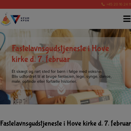
Hop
+45 20 16 24 11
til
indholdet
Fastelavnsgudstjeneste i Hove
kirke d. 7. februar
Et skægt og rart sted for børn i følge med voksne.
Bliv udfordret til at bruge fantasien, lege, synge, danse,
male, opfinde eller fortælle historier.
Fastelavnsgudstjeneste i Hove kirke d. 7. februar