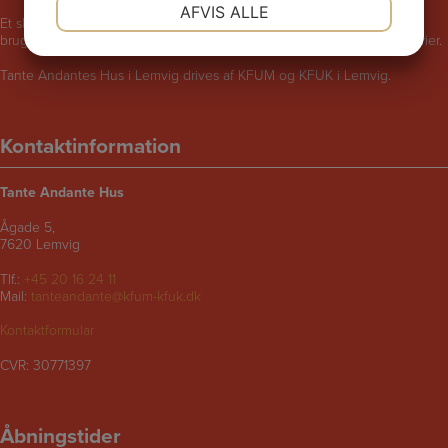
NØDVENDIGE
PRÆFERENCER
AFVIS ALLE
Et skægt og rart sted for børn i følge med voksne. Bliv udfordret til at
bruge fantasien, lege, synge, danse, male, opfinde eller fortælle historier.
JA
NEJ
JA
NEJ
Tante Andantes Hus i Lemvig drives af KFUM og KFUK i Lemvig.
MARKETING
STATISTIK
Kontaktinformation
Tante Andante Hus
Ågade 5,
7620 Lemvig
Tlf.:
+45 20 16 24 11
Mail:
tanteandante@kfum-kfuk.dk
Kontaktformular
CVR: 30771397
Åbningstider