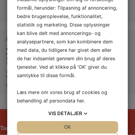
formål, herunder: Tilpasning af annoncering,
bedre brugeroplevelse, funktionalitet,
statistik og marketing. Disse oplysninger
kan blive delt med annoncerings- og
Kontakt os
analysepartnere, som kan kombinere dem
Tante Andante Hus
med data, du tidligere har givet dem eller
KFUM og KFUK i Lemvig
de har indsamlet gennem din brug af deres
Ågade 5
7620 Lemvig
tjenester. Ved at klikke på 'OK' giver du
+45 20 16 24 11
samtykke til disse formål.
tanteandante@kfum-kfuk.dk
CVR: 30771397
Læs mere om vores brug af cookies og
behandling af persondata
her
.
VIS
DETALJER
Tante Andantes hus
JA
NEJ
OK
JA
NEJ