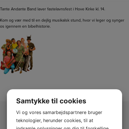
Tante Andante Band laver fastelavnsfest i Hove Kirke kl. 14.
Kom og vær med til en dejlig musikalsk stund, hvor vi leger og synger
os igennem en bibelhistorie.
Samtykke til cookies
Vi og vores samarbejdspartnere bruger
teknologier, herunder cookies, til at
indsamle oplysninger om dig til forskellige