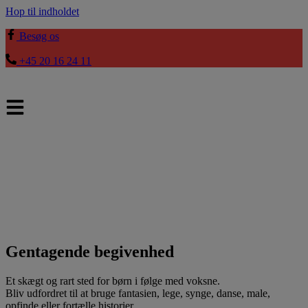
Hop til indholdet
Besøg os
+45 20 16 24 11
Gentagende begivenhed
Et skægt og rart sted for børn i følge med voksne.
Bliv udfordret til at bruge fantasien, lege, synge, danse, male,
opfinde eller fortælle historier.