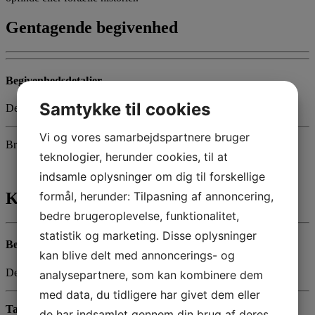
Gentagende begivenhed
Begivenhedsdetaljer
Samtykke til cookies
Denne begivenhed sluttede den 25 november 2023
Vi og vores samarbejdspartnere bruger
Brødtekst her
teknologier, herunder cookies, til at
indsamle oplysninger om dig til forskellige
formål, herunder: Tilpasning af annoncering,
Kontakt os
bedre brugeroplevelse, funktionalitet,
statistik og marketing. Disse oplysninger
Begivenhedsdetaljer
kan blive delt med annoncerings- og
Denne begivenhed sluttede den 25 november 2023
analysepartnere, som kan kombinere dem
med data, du tidligere har givet dem eller
Tante Andante Hus
de har indsamlet gennem din brug af deres