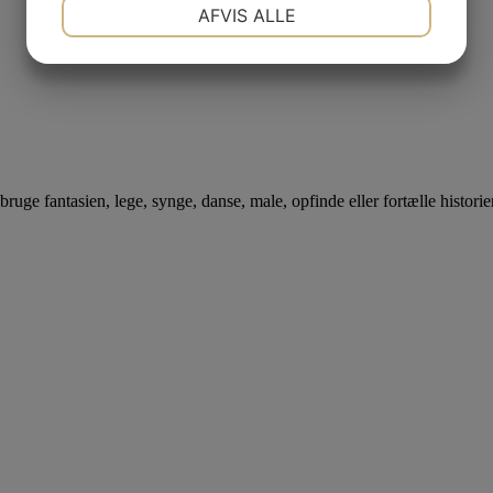
NØDVENDIGE
PRÆFERENCER
AFVIS ALLE
JA
NEJ
JA
NEJ
MARKETING
STATISTIK
bruge fantasien, lege, synge, danse, male, opfinde eller fortælle historier