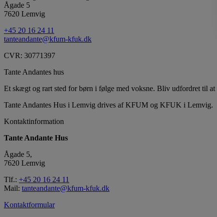
Ågade 5
7620 Lemvig
+45 20 16 24 11
tanteandante@kfum-kfuk.dk
CVR: 30771397
Tante Andantes hus
Et skægt og rart sted for børn i følge med voksne. Bliv udfordret til at 
Tante Andantes Hus i Lemvig drives af KFUM og KFUK i Lemvig.
Kontaktinformation
Tante Andante Hus
Ågade 5,
7620 Lemvig
Tlf.:
+45 20 16 24 11
Mail:
tanteandante@kfum-kfuk.dk
Kontaktformular