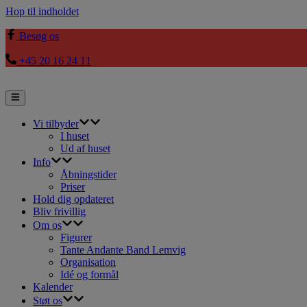
Hop til indholdet
Besøg os
+45 20 16 24 11
Vi tilbyder
I huset
Ud af huset
Info
Åbningstider
Priser
Hold dig opdateret
Bliv frivillig
Om os
Figurer
Tante Andante Band Lemvig
Organisation
Idé og formål
Kalender
Støt os