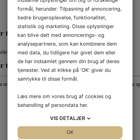
indsamle oplysninger om dig til forskellige
formål, herunder: Tilpasning af annoncering,
bedre brugeroplevelse, funktionalitet,
statistik og marketing. Disse oplysninger
il Østervrå Kirke d. 7. april kl. 17.00
kan blive delt med annoncerings- og
analysepartnere, som kan kombinere dem
med data, du tidligere har givet dem eller
ller fortælle historier.
de har indsamlet gennem din brug af deres
il Østervrå Kirke d. 7. april kl. 17.00
tjenester. Ved at klikke på 'OK' giver du
samtykke til disse formål.
n musisk bibelfortælling over påskens begivenheder, og det bliver en 
Læs mere om vores brug af cookies og
behandling af persondata
her
.
VIS
DETALJER
JA
NEJ
OK
JA
NEJ