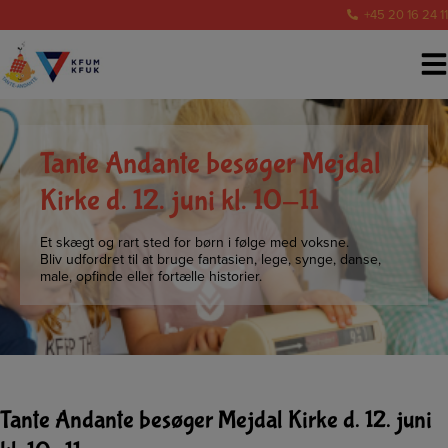
Hop
+45 20 16 24 11
til
indholdet
Tante Andante besøger Mejdal
Kirke d. 12. juni kl. 10-11
Et skægt og rart sted for børn i følge med voksne.
Bliv udfordret til at bruge fantasien, lege, synge, danse,
male, opfinde eller fortælle historier.
Tante Andante besøger Mejdal Kirke d. 12. juni