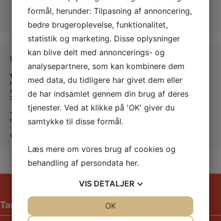
formål, herunder: Tilpasning af annoncering,
bedre brugeroplevelse, funktionalitet,
statistik og marketing. Disse oplysninger
kan blive delt med annoncerings- og
Kontakt os
analysepartnere, som kan kombinere dem
Tante Andante Hus
med data, du tidligere har givet dem eller
KFUM og KFUK i Lemvig
Ågade 5
de har indsamlet gennem din brug af deres
7620 Lemvig
tjenester. Ved at klikke på 'OK' giver du
+45 20 16 24 11
tanteandante@kfum-kfuk.dk
samtykke til disse formål.
CVR: 30771397
Læs mere om vores brug af cookies og
behandling af persondata
her
.
VIS
DETALJER
Tante Andantes hus
JA
NEJ
OK
JA
NEJ
NØDVENDIGE
PRÆFERENCER