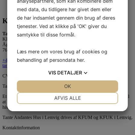
analysepartnere, som kan kombinere dem
med data, du tidligere har givet dem eller
de har indsamlet gennem din brug af deres
Kontakt os
tjenester. Ved at klikke på 'OK' giver du
Tante Andante Hus
samtykke til disse formål.
KFUM og KFUK i Lemvig
Ågade 5
7620 Lemvig
Læs mere om vores brug af cookies og
behandling af persondata
her
.
+45 20 16 24 11
tanteandante@kfum-kfuk.dk
VIS
DETALJER
CVR: 30771397
JA
NEJ
OK
JA
NEJ
Tante Andantes hus
NØDVENDIGE
PRÆFERENCER
Et skægt og rart sted for børn i følge med voksne. Bliv udfordret til
AFVIS ALLE
at bruge fantasien, lege, synge, danse, male, opfinde eller fortælle
historier.
JA
NEJ
JA
NEJ
MARKETING
STATISTIK
Tante Andantes Hus i Lemvig drives af KFUM og KFUK i Lemvig.
Kontaktinformation