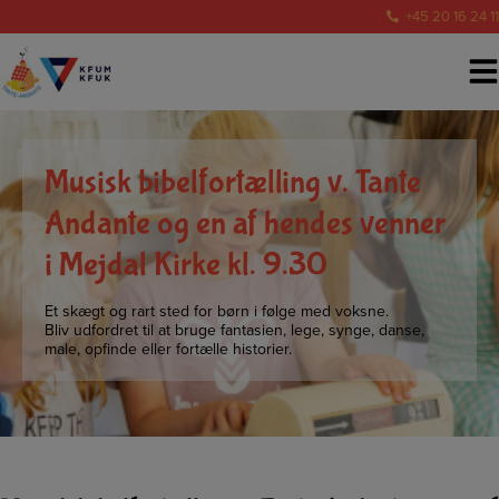
Hop
+45 20 16 24 11
til
indholdet
Musisk bibelfortælling v. Tante
Andante og en af hendes venner
i Mejdal Kirke kl. 9.30
Et skægt og rart sted for børn i følge med voksne.
Bliv udfordret til at bruge fantasien, lege, synge, danse,
male, opfinde eller fortælle historier.