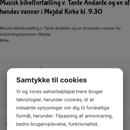
Musisk bibelfortælling v. Tante Andante og en af
hendes venner i Mejdal Kirke kl. 9.30
Musisk bibelfortælling v. Tante Andante og en af hendes venner for
indskolingsbørnene i Mejdal
Kirke.
Samtykke til cookies
Vi og vores samarbejdspartnere bruger
teknologier, herunder cookies, til at
indsamle oplysninger om dig til forskellige
formål, herunder: Tilpasning af annoncering,
Kontakt os
bedre brugeroplevelse, funktionalitet,