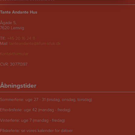
Tante Andante Hus
Ågade 5,
7620 Lemvig
Tlf.:
+45 20 16 24 11
Mail:
tanteandante@kfum-kfuk.dk
Kontaktformular
CVR: 30771397
Åbningstider
Sommerferie: uge 27 - 31 (tirsdag, onsdag, torsdag)
Efterårsferie: uge 42 (mandag - fredag)
Vinterferie: uge 7 (mandag - fredag)
Påskeferie: se vores kalender for datoer