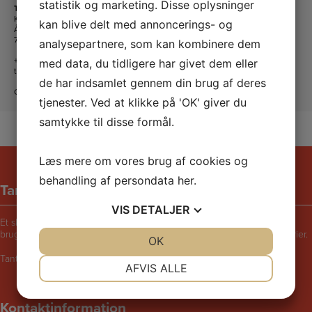
statistik og marketing. Disse oplysninger
Tante Andante Hus
KFUM og KFUK i Lemvig
kan blive delt med annoncerings- og
Ågade 5
7620 Lemvig
analysepartnere, som kan kombinere dem
+45 20 16 24 11
med data, du tidligere har givet dem eller
tanteandante@kfum-kfuk.dk
de har indsamlet gennem din brug af deres
CVR: 30771397
tjenester. Ved at klikke på 'OK' giver du
samtykke til disse formål.
Læs mere om vores brug af cookies og
behandling af persondata
her
.
Tante Andantes hus
VIS
DETALJER
Et skægt og rart sted for børn i følge med voksne. Bliv udfordret til at
bruge fantasien, lege, synge, danse, male, opfinde eller fortælle historier.
JA
NEJ
OK
JA
NEJ
Tante Andantes Hus i Lemvig drives af KFUM og KFUK i Lemvig.
NØDVENDIGE
PRÆFERENCER
AFVIS ALLE
JA
NEJ
JA
NEJ
Kontaktinformation
MARKETING
STATISTIK