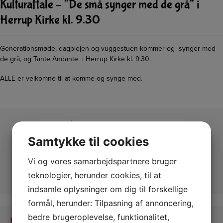
Kulturaftale – “De små synger med de grå” i
Herrup Kirke kl. 9.30
Generationsmøde, dagplejen og vuggestuen kommer og synger med
de grå, og Tante Andante i Herrup Kirke kl. 9.30.
ALLE er velkomne til at komme og synge med.
Samtykke til cookies
Vi og vores samarbejdspartnere bruger
teknologier, herunder cookies, til at
indsamle oplysninger om dig til forskellige
formål, herunder: Tilpasning af annoncering,
bedre brugeroplevelse, funktionalitet,
Kontakt os