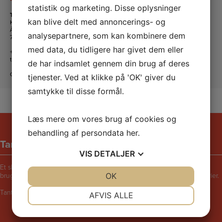
statistik og marketing. Disse oplysninger
Tante Andante Hus
kan blive delt med annoncerings- og
KFUM og KFUK i Lemvig
Ågade 5
analysepartnere, som kan kombinere dem
7620 Lemvig
med data, du tidligere har givet dem eller
+45 20 16 24 11
tanteandante@kfum-kfuk.dk
de har indsamlet gennem din brug af deres
CVR: 30771397
tjenester. Ved at klikke på 'OK' giver du
samtykke til disse formål.
Læs mere om vores brug af cookies og
behandling af persondata
her
.
Tante Andantes hus
VIS
DETALJER
Et skægt og rart sted for børn i følge med voksne. Bliv udfordret til at
bruge fantasien, lege, synge, danse, male, opfinde eller fortælle historier.
JA
NEJ
OK
JA
NEJ
NØDVENDIGE
PRÆFERENCER
Tante Andantes Hus i Lemvig drives af KFUM og KFUK i Lemvig.
AFVIS ALLE
JA
NEJ
JA
NEJ