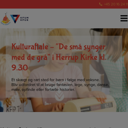
Hop
+45 20 16 24 11
til
indholdet
Kulturaftale – “De små synger
med de grå” i Herrup Kirke kl.
9.30
Et skægt og rart sted for børn i følge med voksne.
Bliv udfordret til at bruge fantasien, lege, synge, danse,
male, opfinde eller fortælle historier.