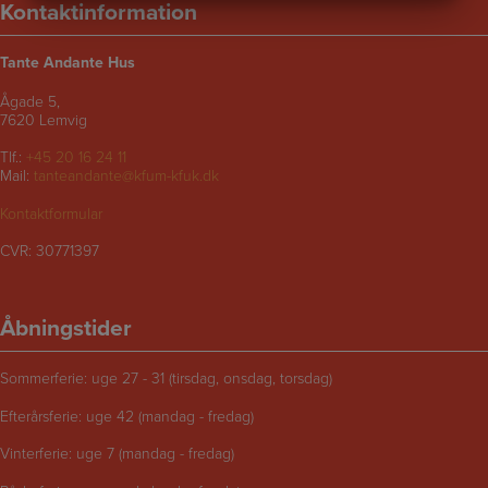
Kontaktinformation
MARKETING
STATISTIK
Tante Andante Hus
Ågade 5,
7620 Lemvig
Tlf.:
+45 20 16 24 11
Mail:
tanteandante@kfum-kfuk.dk
Kontaktformular
CVR: 30771397
Åbningstider
Sommerferie: uge 27 - 31 (tirsdag, onsdag, torsdag)
Efterårsferie: uge 42 (mandag - fredag)
Vinterferie: uge 7 (mandag - fredag)