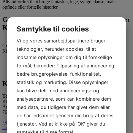
Bliv udfordret til at bruge fantasien, lege, synge, danse, male,
opfinde eller fortælle historier.
Gudstjeneste med Tante Andante i Ulfkær
Kirke den 26. maj kl. 10.00
Samtykke til cookies
Vi og vores samarbejdspartnere bruger
Gudstjeneste med Tante Andante, minikonfirmander og Ulfkær
teknologier, herunder cookies, til at
Kirkes organist.
indsamle oplysninger om dig til forskellige
formål, herunder: Tilpasning af annoncering,
bedre brugeroplevelse, funktionalitet,
statistik og marketing. Disse oplysninger
Kontakt os
kan blive delt med annoncerings- og
Tante Andante Hus
analysepartnere, som kan kombinere dem
KFUM og KFUK i Lemvig
med data, du tidligere har givet dem eller
Ågade 5
7620 Lemvig
de har indsamlet gennem din brug af deres
+45 20 16 24 11
tjenester. Ved at klikke på 'OK' giver du
tanteandante@kfum-kfuk.dk
samtykke til disse formål.