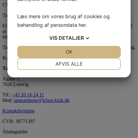
CVR: 30771397
Tante Andantes hus
Læs mere om vores brug af cookies og
behandling af persondata
her
.
Et skægt og rart sted for børn i følge med voksne. Bliv udfordret til
at bruge fantasien, lege, synge, danse, male, opfinde eller fortælle
historier.
VIS
DETALJER
Tante Andantes Hus i Lemvig drives af KFUM og KFUK i Lemvig.
JA
NEJ
OK
JA
NEJ
Kontaktinformation
NØDVENDIGE
PRÆFERENCER
AFVIS ALLE
Tante Andante Hus
JA
NEJ
JA
NEJ
Ågade 5,
MARKETING
STATISTIK
7620 Lemvig
Tlf.:
+45 20 16 24 11
Mail:
tanteandante@kfum-kfuk.dk
Kontaktformular
CVR: 30771397
Åbningstider