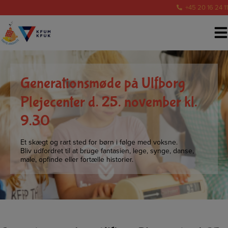
Hop
+45 20 16 24 11
til
indholdet
Generationsmøde på Ulfborg
Plejecenter d. 25. november kl.
9.30
Et skægt og rart sted for børn i følge med voksne.
Bliv udfordret til at bruge fantasien, lege, synge, danse,
male, opfinde eller fortælle historier.