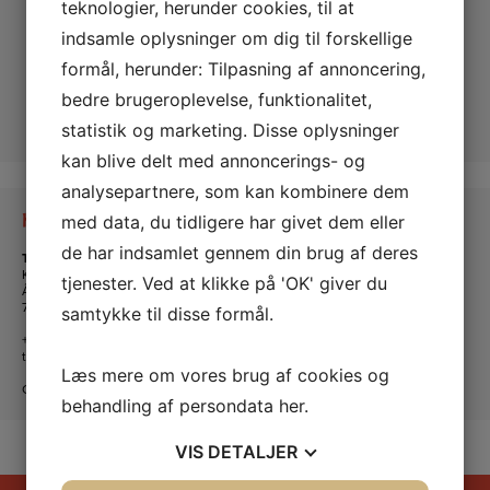
teknologier, herunder cookies, til at
indsamle oplysninger om dig til forskellige
formål, herunder: Tilpasning af annoncering,
bedre brugeroplevelse, funktionalitet,
statistik og marketing. Disse oplysninger
kan blive delt med annoncerings- og
analysepartnere, som kan kombinere dem
Kontakt os
med data, du tidligere har givet dem eller
de har indsamlet gennem din brug af deres
Tante Andante Hus
KFUM og KFUK i Lemvig
tjenester. Ved at klikke på 'OK' giver du
Ågade 5
7620 Lemvig
samtykke til disse formål.
+45 20 16 24 11
tanteandante@kfum-kfuk.dk
Læs mere om vores brug af cookies og
CVR: 30771397
behandling af persondata
her
.
VIS
DETALJER