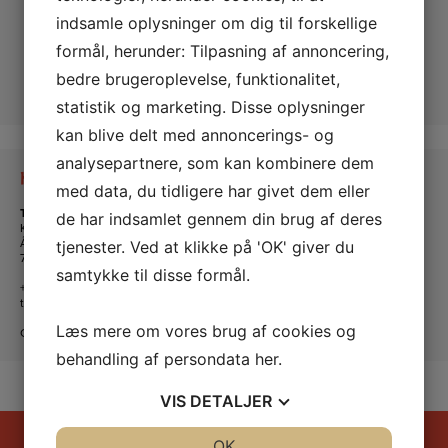
indsamle oplysninger om dig til forskellige
formål, herunder: Tilpasning af annoncering,
bedre brugeroplevelse, funktionalitet,
statistik og marketing. Disse oplysninger
kan blive delt med annoncerings- og
analysepartnere, som kan kombinere dem
Kontakt os
med data, du tidligere har givet dem eller
Tante Andante Hus
de har indsamlet gennem din brug af deres
KFUM og KFUK i Lemvig
Ågade 5
tjenester. Ved at klikke på 'OK' giver du
7620 Lemvig
samtykke til disse formål.
+45 20 16 24 11
tanteandante@kfum-kfuk.dk
Læs mere om vores brug af cookies og
CVR: 30771397
behandling af persondata
her
.
VIS
DETALJER
JA
NEJ
OK
JA
NEJ