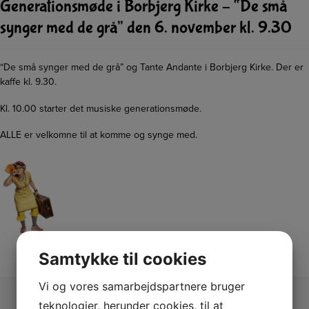
Generationsmøde i Borbjerg Kirke – “De små
synger med de grå” den 6. november kl. 9.30
“De små synger med de grå” og Tante Andante i Borbjerg Kirke. Der er
kaffe kl. 9.30.
Kl. 10.00 starter det musiske generationsmøde.
ALLE er velkomne til at komme og synge med.
Samtykke til cookies
Vi og vores samarbejdspartnere bruger
teknologier, herunder cookies, til at