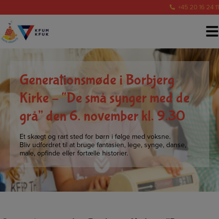
Hop
+45 20 16 24 11
til
indholdet
Generationsmøde i Borbjerg
Kirke – “De små synger med de
grå” den 6. november kl. 9.30
Et skægt og rart sted for børn i følge med voksne.
Bliv udfordret til at bruge fantasien, lege, synge, danse,
male, opfinde eller fortælle historier.