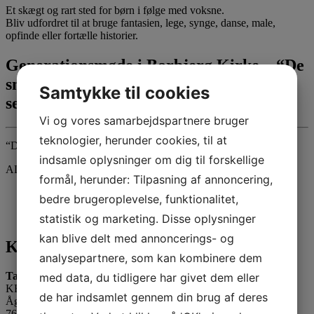
Et skægt og rart sted for børn i følge med voksne.
Bliv udfordret til at bruge fantasien, lege, synge, danse, male,
opfinde eller fortælle historier.
Generationsmøde i Borbjerg Kirke – “De
små synger med de grå” den 25.
Samtykke til cookies
september kl. 9.30
Vi og vores samarbejdspartnere bruger
teknologier, herunder cookies, til at
“De små synger med de grå” og Tante Andante i Borbjerg Kirke.
indsamle oplysninger om dig til forskellige
ALLE er velkomne til at komme og synge med.
formål, herunder: Tilpasning af annoncering,
bedre brugeroplevelse, funktionalitet,
statistik og marketing. Disse oplysninger
kan blive delt med annoncerings- og
Kontakt os
analysepartnere, som kan kombinere dem
Tante Andante Hus
med data, du tidligere har givet dem eller
KFUM og KFUK i Lemvig
de har indsamlet gennem din brug af deres
Ågade 5
7620 Lemvig