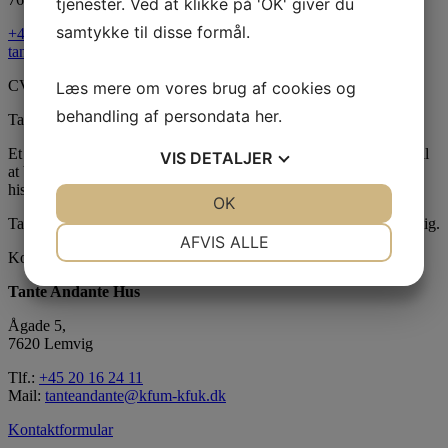
tjenester. Ved at klikke på 'OK' giver du
samtykke til disse formål.
+45 20 16 24 11
tanteandante@kfum-kfuk.dk
CVR: 30771397
Læs mere om vores brug af cookies og
behandling af persondata
her
.
Tante Andantes hus
Et skægt og rart sted for børn i følge med voksne. Bliv udfordret til
VIS
DETALJER
at bruge fantasien, lege, synge, danse, male, opfinde eller fortælle
historier.
JA
NEJ
OK
JA
NEJ
Tante Andantes Hus i Lemvig drives af KFUM og KFUK i Lemvig.
NØDVENDIGE
PRÆFERENCER
AFVIS ALLE
Kontaktinformation
JA
NEJ
JA
NEJ
Tante Andante Hus
MARKETING
STATISTIK
Ågade 5,
7620 Lemvig
Tlf.:
+45 20 16 24 11
Mail:
tanteandante@kfum-kfuk.dk
Kontaktformular