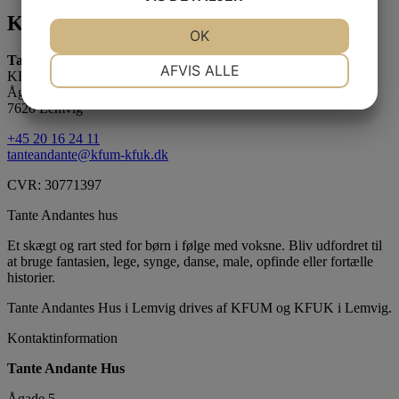
Kontakt os
JA
NEJ
OK
JA
NEJ
Tante Andante Hus
NØDVENDIGE
PRÆFERENCER
AFVIS ALLE
KFUM og KFUK i Lemvig
Ågade 5
JA
NEJ
JA
NEJ
7620 Lemvig
MARKETING
STATISTIK
+45 20 16 24 11
tanteandante@kfum-kfuk.dk
CVR: 30771397
Tante Andantes hus
Et skægt og rart sted for børn i følge med voksne. Bliv udfordret til
at bruge fantasien, lege, synge, danse, male, opfinde eller fortælle
historier.
Tante Andantes Hus i Lemvig drives af KFUM og KFUK i Lemvig.
Kontaktinformation
Tante Andante Hus
Ågade 5,