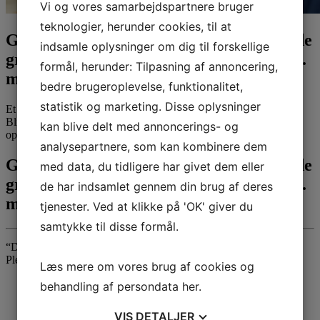
Vi og vores samarbejdspartnere bruger
teknologier, herunder cookies, til at
Generationsmøde “De små synger med de
indsamle oplysninger om dig til forskellige
grå” på Bækmarksbro Plejecenter den 9.
formål, herunder: Tilpasning af annoncering,
maj
bedre brugeroplevelse, funktionalitet,
statistik og marketing. Disse oplysninger
Et skægt og rart sted for børn i følge med voksne.
Bliv udfordret til at bruge fantasien, lege, synge, danse, male,
kan blive delt med annoncerings- og
opfinde eller fortælle historier.
analysepartnere, som kan kombinere dem
Generationsmøde “De små synger med de
med data, du tidligere har givet dem eller
grå” på Bækmarksbro Plejecenter den 9.
de har indsamlet gennem din brug af deres
maj
tjenester. Ved at klikke på 'OK' giver du
samtykke til disse formål.
“De små synger med de grå” og Charlotte på Bækmarksbro
Plejecenter kl. 10.00. Vuggestuen deltager.
Læs mere om vores brug af cookies og
behandling af persondata
her
.
VIS
DETALJER