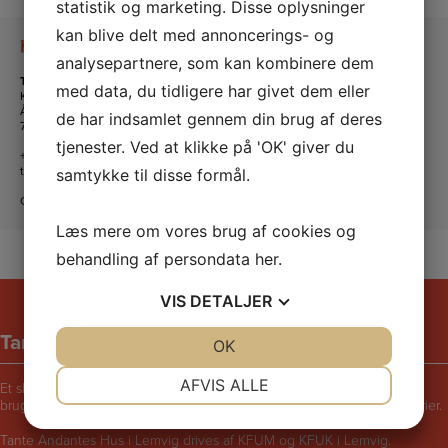
statistik og marketing. Disse oplysninger
kan blive delt med annoncerings- og
Kontakt os
analysepartnere, som kan kombinere dem
Tante Andante Hus
med data, du tidligere har givet dem eller
KFUM og KFUK i Lemvig
Ågade 5
de har indsamlet gennem din brug af deres
7620 Lemvig
tjenester. Ved at klikke på 'OK' giver du
+45 20 16 24 11
tanteandante@kfum-kfuk.dk
samtykke til disse formål.
CVR: 30771397
Læs mere om vores brug af cookies og
behandling af persondata
her
.
VIS
DETALJER
Tante Andantes hus
JA
NEJ
OK
JA
NEJ
NØDVENDIGE
PRÆFERENCER
AFVIS ALLE
Et skægt og rart sted for børn i følge med voksne. Bliv udfordret til at
bruge fantasien, lege, synge, danse, male, opfinde eller fortælle historier.
JA
NEJ
JA
NEJ
Tante Andantes Hus i Lemvig drives af KFUM og KFUK i Lemvig.
MARKETING
STATISTIK