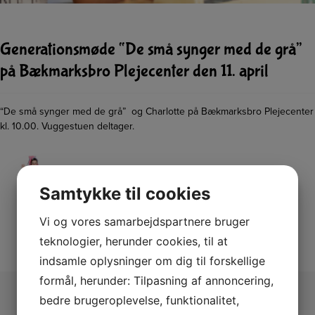
Generationsmøde “De små synger med de grå”
på Bækmarksbro Plejecenter den 11. april
“De små synger med de grå” og Charlotte på Bækmarksbro Plejecenter
kl. 10.00. Vuggestuen deltager.
Samtykke til cookies
Vi og vores samarbejdspartnere bruger
teknologier, herunder cookies, til at
indsamle oplysninger om dig til forskellige
formål, herunder: Tilpasning af annoncering,
bedre brugeroplevelse, funktionalitet,