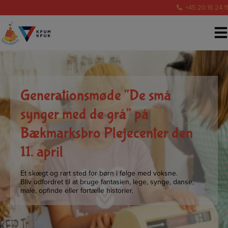
Hop
+45 20 16 24 11
til
indholdet
Generationsmøde “De små
synger med de grå” på
Bækmarksbro Plejecenter den
11. april
Et skægt og rart sted for børn i følge med voksne.
Bliv udfordret til at bruge fantasien, lege, synge, danse,
male, opfinde eller fortælle historier.