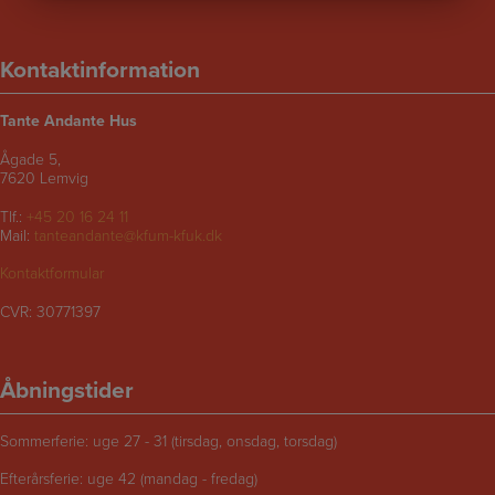
Kontaktinformation
Tante Andante Hus
Ågade 5,
7620 Lemvig
Tlf.:
+45 20 16 24 11
Mail:
tanteandante@kfum-kfuk.dk
Kontaktformular
CVR: 30771397
Åbningstider
Sommerferie: uge 27 - 31 (tirsdag, onsdag, torsdag)
Efterårsferie: uge 42 (mandag - fredag)