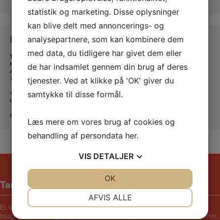
statistik og marketing. Disse oplysninger
kan blive delt med annoncerings- og
analysepartnere, som kan kombinere dem
Kontakt os
med data, du tidligere har givet dem eller
Tante Andante Hus
KFUM og KFUK i Lemvig
de har indsamlet gennem din brug af deres
Ågade 5
7620 Lemvig
tjenester. Ved at klikke på 'OK' giver du
+45 20 16 24 11
samtykke til disse formål.
tanteandante@kfum-kfuk.dk
CVR: 30771397
Læs mere om vores brug af cookies og
behandling af persondata
her
.
VIS
DETALJER
JA
NEJ
OK
JA
NEJ
Tante Andantes hus
NØDVENDIGE
PRÆFERENCER
AFVIS ALLE
Et skægt og rart sted for børn i følge med voksne. Bliv udfordret til at
JA
NEJ
JA
NEJ
bruge fantasien, lege, synge, danse, male, opfinde eller fortælle historier.