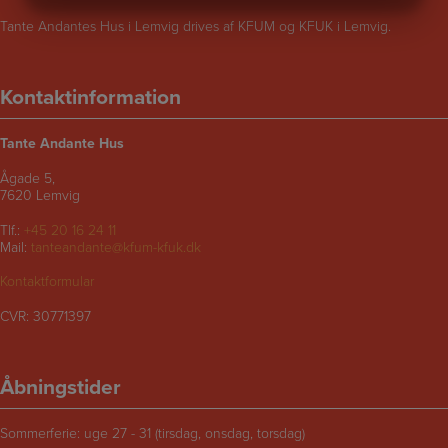
MARKETING
STATISTIK
Tante Andantes Hus i Lemvig drives af KFUM og KFUK i Lemvig.
Kontaktinformation
Tante Andante Hus
Ågade 5,
7620 Lemvig
Tlf.:
+45 20 16 24 11
Mail:
tanteandante@kfum-kfuk.dk
Kontaktformular
CVR: 30771397
Åbningstider
Sommerferie: uge 27 - 31 (tirsdag, onsdag, torsdag)