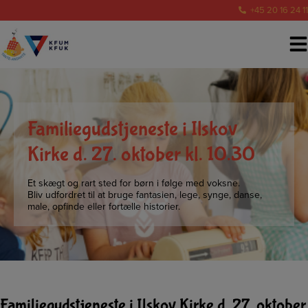
Hop
+45 20 16 24 11
til
indholdet
Familiegudstjeneste i Ilskov
Kirke d. 27. oktober kl. 10.30
Et skægt og rart sted for børn i følge med voksne.
Bliv udfordret til at bruge fantasien, lege, synge, danse,
male, opfinde eller fortælle historier.
Familiegudstjeneste i Ilskov Kirke d. 27. oktober