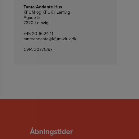
Tante Andante Hus
KFUM og KFUK i Lemvig
Ågade 5
7620 Lemvig
+45 20 16 24 11
tanteandante@kfum-kfuk.dk
CVR: 30771397
Åbningstider