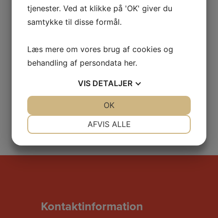
tjenester. Ved at klikke på 'OK' giver du
samtykke til disse formål.
Læs mere om vores brug af cookies og
behandling af persondata
her
.
VIS
DETALJER
JA
NEJ
OK
JA
NEJ
NØDVENDIGE
PRÆFERENCER
AFVIS ALLE
JA
NEJ
JA
NEJ
MARKETING
STATISTIK
Kontaktinformation