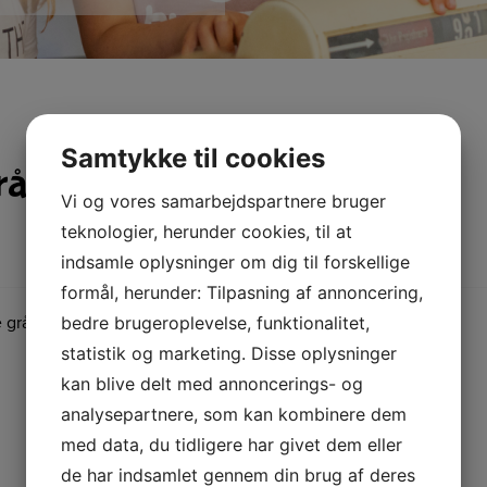
Samtykke til cookies
å” i Glyngøre Kirke den 28.
Vi og vores samarbejdspartnere bruger
teknologier, herunder cookies, til at
indsamle oplysninger om dig til forskellige
formål, herunder: Tilpasning af annoncering,
å og Tante Andante i Glyngøre Kirke kl. 9.30.
bedre brugeroplevelse, funktionalitet,
statistik og marketing. Disse oplysninger
kan blive delt med annoncerings- og
analysepartnere, som kan kombinere dem
med data, du tidligere har givet dem eller
de har indsamlet gennem din brug af deres