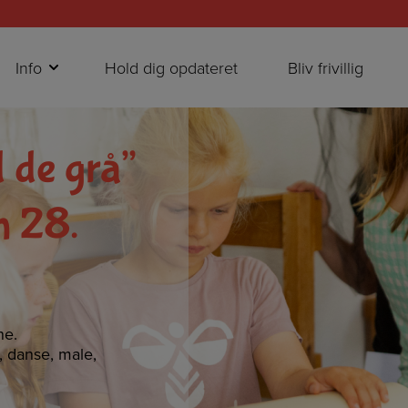
Info
Hold dig opdateret
Bliv frivillig
 de grå”
n 28.
ne.
e, danse, male,